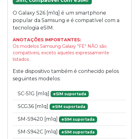
Sim, compatível com eSIM!
O Galaxy S26 [m1q] é um smartphone
popular da Samsung e é compatível com a
tecnologia eSIM.
ANOTAÇÕES IMPORTANTES:
Os modelos Samsung Galaxy "FE" NÃO são
compatíveis, exceto aqueles expressamente
listados.
Este dispositivo também é conhecido pelos
seguintes modelos:
SC-51G [m1q]
eSIM suportada
SCG36 [m1q]
eSIM suportada
SM-S9420 [m1q]
eSIM suportada
SM-S942C [m1q]
eSIM suportada