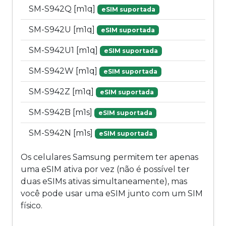
SM-S942Q [m1q]
eSIM suportada
SM-S942U [m1q]
eSIM suportada
SM-S942U1 [m1q]
eSIM suportada
SM-S942W [m1q]
eSIM suportada
SM-S942Z [m1q]
eSIM suportada
SM-S942B [m1s]
eSIM suportada
SM-S942N [m1s]
eSIM suportada
Os celulares Samsung permitem ter apenas
uma eSIM ativa por vez (não é possível ter
duas eSIMs ativas simultaneamente), mas
você pode usar uma eSIM junto com um SIM
físico.