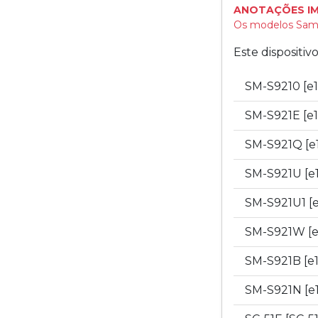
ANOTAÇÕES I
Os modelos Sams
Este dispositi
SM-S9210 [e
SM-S921E [e
SM-S921Q [e
SM-S921U [e
SM-S921U1 [
SM-S921W [e
SM-S921B [e1
SM-S921N [e