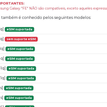
MPORTANTES:
ung Galaxy "FE" NÃO são compatíveis, exceto aqueles expressa
vo também é conhecido pelos seguintes modelos:
1q]
eSIM suportada
1q]
sem suporte eSIM
1q]
eSIM suportada
1q]
eSIM suportada
e1q]
eSIM suportada
1q]
eSIM suportada
s]
eSIM suportada
1s]
eSIM suportada