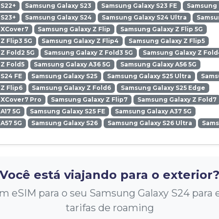
 S22+
Samsung Galaxy S23
Samsung Galaxy S23 FE
Samsung G
 S23+
Samsung Galaxy S24
Samsung Galaxy S24 Ultra
Samsun
 XCover7
Samsung Galaxy Z Flip
Samsung Galaxy Z Flip 5G
Z Flip3 5G
Samsung Galaxy Z Flip4
Samsung Galaxy Z Flip5
Z Fold2 5G
Samsung Galaxy Z Fold3 5G
Samsung Galaxy Z Fold
Z Fold5
Samsung Galaxy A36 5G
Samsung Galaxy A56 5G
 S24 FE
Samsung Galaxy S25
Samsung Galaxy S25 Ultra
Samsu
Z Flip6
Samsung Galaxy Z Fold6
Samsung Galaxy S25 Edge
 XCover7 Pro
Samsung Galaxy Z Flip7
Samsung Galaxy Z Fold7
A17 5G
Samsung Galaxy S25 FE
Samsung Galaxy A37 5G
 A57 5G
Samsung Galaxy S26
Samsung Galaxy S26 Ultra
Sams
Você está viajando para o exterior
 eSIM para o seu Samsung Galaxy S24 para ev
tarifas de roaming