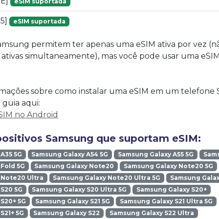
1E]
eSIM suportada
25]
eSIM suportada
amsung permitem ter apenas uma eSIM ativa por vez (nã
s ativas simultaneamente), mas você pode usar uma eSI
ormações sobre como instalar uma eSIM em um telefone
 guia aqui:
SIM no Android
positivos Samsung que suportam eSIM:
 A35 5G
Samsung Galaxy A54 5G
Samsung Galaxy A55 5G
Sams
Fold 5G
Samsung Galaxy Note20
Samsung Galaxy Note20 5G
Note20 Ultra
Samsung Galaxy Note20 Ultra 5G
Samsung Galax
 S20 5G
Samsung Galaxy S20 Ultra 5G
Samsung Galaxy S20+
 S20+ 5G
Samsung Galaxy S21 5G
Samsung Galaxy S21 Ultra 5G
S21+ 5G
Samsung Galaxy S22
Samsung Galaxy S22 Ultra