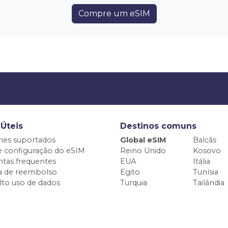
Compre um eSIM
 Úteis
Destinos comuns
nes suportados
Global eSIM
Balcãs
e configuração do eSIM
Reino Unido
Kosovo
tas frequentes
EUA
Itália
ca de reembolso
Egito
Tunísia
alto uso de dados
Turquia
Tailândia