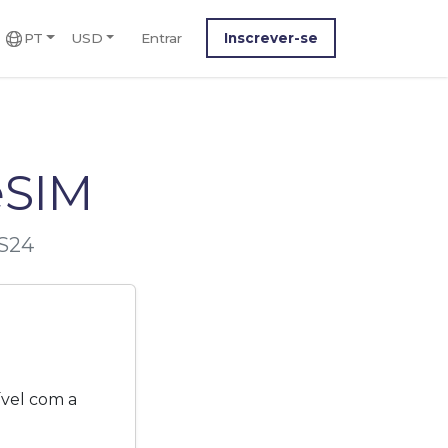
PT
USD
Entrar
Inscrever-se
eSIM
 S24
vel com a