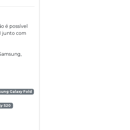
o é possível
M junto com
 Samsung,
ung Galaxy Fold
y S20