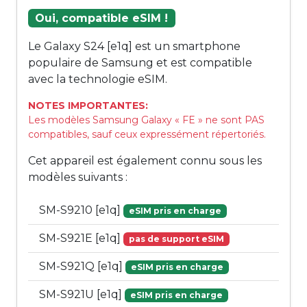
Oui, compatible eSIM !
Le Galaxy S24 [e1q] est un smartphone
populaire de Samsung et est compatible
avec la technologie eSIM.
NOTES IMPORTANTES:
Les modèles Samsung Galaxy « FE » ne sont PAS
compatibles, sauf ceux expressément répertoriés.
Cet appareil est également connu sous les
modèles suivants :
SM-S9210 [e1q]
eSIM pris en charge
SM-S921E [e1q]
pas de support eSIM
SM-S921Q [e1q]
eSIM pris en charge
SM-S921U [e1q]
eSIM pris en charge