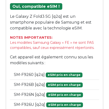
Oui, compatible eSIM !
Le Galaxy Z Fold3 5G [q2q] est un
smartphone populaire de Samsung et est
compatible avec la technologie eSIM.
NOTES IMPORTANTES:
Les modèles Samsung Galaxy « FE » ne sont PAS
compatibles, sauf ceux expressément répertoriés.
Cet appareil est également connu sous les
modèles suivants :
SM-F9260 [q2q]
eSIM pris en charge
SM-F926B [q2q]
eSIM pris en charge
SM-F926N [q2q]
eSIM pris en charge
SM-F926U [q2q]
eSIM pris en charge