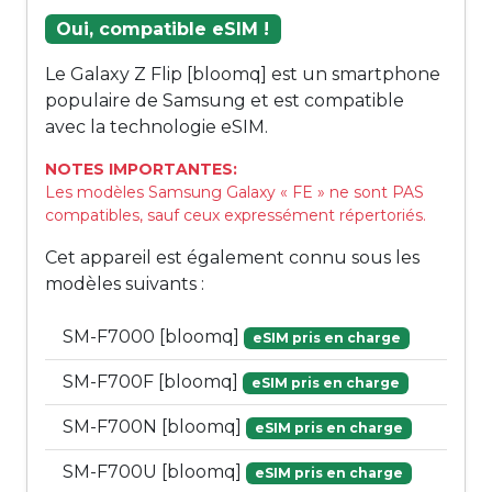
Oui, compatible eSIM !
Le Galaxy Z Flip [bloomq] est un smartphone
populaire de Samsung et est compatible
avec la technologie eSIM.
NOTES IMPORTANTES:
Les modèles Samsung Galaxy « FE » ne sont PAS
compatibles, sauf ceux expressément répertoriés.
Cet appareil est également connu sous les
modèles suivants :
SM-F7000 [bloomq]
eSIM pris en charge
SM-F700F [bloomq]
eSIM pris en charge
SM-F700N [bloomq]
eSIM pris en charge
SM-F700U [bloomq]
eSIM pris en charge