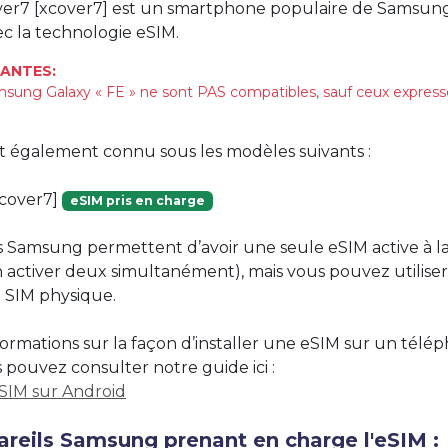
ver7 [xcover7] est un smartphone populaire de Samsung
c la technologie eSIM.
ANTES:
sung Galaxy « FE » ne sont PAS compatibles, sauf ceux expre
st également connu sous les modèles suivants :
cover7]
eSIM pris en charge
 Samsung permettent d’avoir une seule eSIM active à la fo
n activer deux simultanément), mais vous pouvez utilise
 SIM physique.
formations sur la façon d’installer une eSIM sur un télé
pouvez consulter notre guide ici :
eSIM sur Android
areils Samsung prenant en charge l'eSIM :