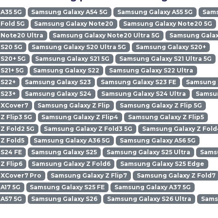
 A35 5G
Samsung Galaxy A54 5G
Samsung Galaxy A55 5G
Sams
Fold 5G
Samsung Galaxy Note20
Samsung Galaxy Note20 5G
Note20 Ultra
Samsung Galaxy Note20 Ultra 5G
Samsung Galax
 S20 5G
Samsung Galaxy S20 Ultra 5G
Samsung Galaxy S20+
 S20+ 5G
Samsung Galaxy S21 5G
Samsung Galaxy S21 Ultra 5G
S21+ 5G
Samsung Galaxy S22
Samsung Galaxy S22 Ultra
 S22+
Samsung Galaxy S23
Samsung Galaxy S23 FE
Samsung G
 S23+
Samsung Galaxy S24
Samsung Galaxy S24 Ultra
Samsun
 XCover7
Samsung Galaxy Z Flip
Samsung Galaxy Z Flip 5G
Z Flip3 5G
Samsung Galaxy Z Flip4
Samsung Galaxy Z Flip5
Z Fold2 5G
Samsung Galaxy Z Fold3 5G
Samsung Galaxy Z Fold
Z Fold5
Samsung Galaxy A36 5G
Samsung Galaxy A56 5G
 S24 FE
Samsung Galaxy S25
Samsung Galaxy S25 Ultra
Samsu
Z Flip6
Samsung Galaxy Z Fold6
Samsung Galaxy S25 Edge
 XCover7 Pro
Samsung Galaxy Z Flip7
Samsung Galaxy Z Fold7
A17 5G
Samsung Galaxy S25 FE
Samsung Galaxy A37 5G
 A57 5G
Samsung Galaxy S26
Samsung Galaxy S26 Ultra
Sams