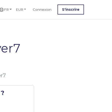
FR
EUR
Connexion
S'inscrire
er7
er7
 ?