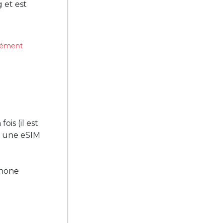
 et est
ssément
is (il est
r une eSIM
phone