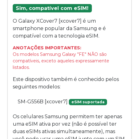
Sim, compatível com eSIM!
O Galaxy XCover7 [xcover7] é um
smartphone popular da Samsung e é
compatível com a tecnologia eSIM.
ANOTAÇÕES IMPORTANTES:
Os modelos Samsung Galaxy "FE" NÃO são
compatíveis, exceto aqueles expressamente
listados.
Este dispositivo também é conhecido pelos
seguintes modelos:
SM-G556B [xcover7]
eSIM suportada
Os celulares Samsung permitem ter apenas
uma eSIM ativa por vez (não é possível ter
duas eSIMs ativas simultaneamente), mas
você pode usar uma eSIM junto com um SIM