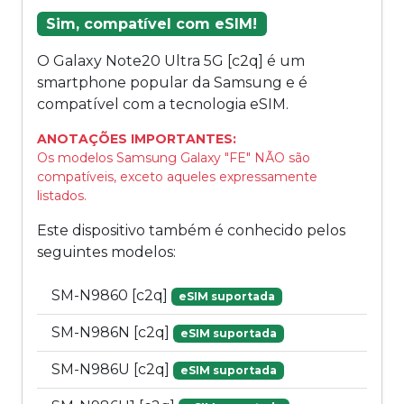
Sim, compatível com eSIM!
O Galaxy Note20 Ultra 5G [c2q] é um
smartphone popular da Samsung e é
compatível com a tecnologia eSIM.
ANOTAÇÕES IMPORTANTES:
Os modelos Samsung Galaxy "FE" NÃO são
compatíveis, exceto aqueles expressamente
listados.
Este dispositivo também é conhecido pelos
seguintes modelos:
SM-N9860 [c2q]
eSIM suportada
SM-N986N [c2q]
eSIM suportada
SM-N986U [c2q]
eSIM suportada