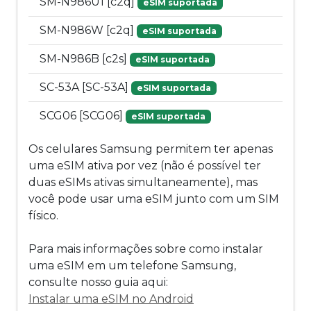
SM-N986U1 [c2q]
eSIM suportada
SM-N986W [c2q]
eSIM suportada
SM-N986B [c2s]
eSIM suportada
SC-53A [SC-53A]
eSIM suportada
SCG06 [SCG06]
eSIM suportada
Os celulares Samsung permitem ter apenas
uma eSIM ativa por vez (não é possível ter
duas eSIMs ativas simultaneamente), mas
você pode usar uma eSIM junto com um SIM
físico.
Para mais informações sobre como instalar
uma eSIM em um telefone Samsung,
consulte nosso guia aqui:
Instalar uma eSIM no Android