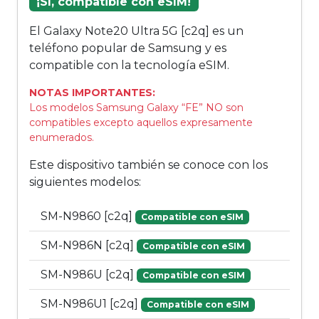
¡Sí, compatible con eSIM!
El Galaxy Note20 Ultra 5G [c2q] es un
teléfono popular de Samsung y es
compatible con la tecnología eSIM.
NOTAS IMPORTANTES:
Los modelos Samsung Galaxy “FE” NO son
compatibles excepto aquellos expresamente
enumerados.
Este dispositivo también se conoce con los
siguientes modelos:
SM-N9860 [c2q]
Compatible con eSIM
SM-N986N [c2q]
Compatible con eSIM
SM-N986U [c2q]
Compatible con eSIM
SM-N986U1 [c2q]
Compatible con eSIM