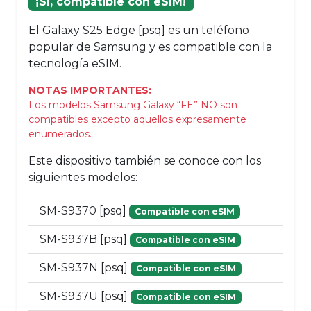
¡Sí, compatible con eSIM!
El Galaxy S25 Edge [psq] es un teléfono
popular de Samsung y es compatible con la
tecnología eSIM.
NOTAS IMPORTANTES:
Los modelos Samsung Galaxy “FE” NO son
compatibles excepto aquellos expresamente
enumerados.
Este dispositivo también se conoce con los
siguientes modelos:
SM-S9370 [psq]
Compatible con eSIM
SM-S937B [psq]
Compatible con eSIM
SM-S937N [psq]
Compatible con eSIM
SM-S937U [psq]
Compatible con eSIM