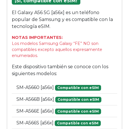
¡Sí, compatible con eSIM!
El Galaxy A56 5G [a56x] es un teléfono
popular de Samsung y es compatible con la
tecnología eSIM.
NOTAS IMPORTANTES:
Los modelos Samsung Galaxy “FE” NO son
compatibles excepto aquellos expresamente
enumerados.
Este dispositivo también se conoce con los
siguientes modelos:
SM-A5660 [a56x]
Compatible con eSIM
SM-A566B [a56x]
Compatible con eSIM
SM-A566E [a56x]
Compatible con eSIM
SM-A566S [a56x]
Compatible con eSIM