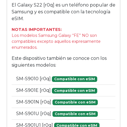
El Galaxy S22 [r0q] es un teléfono popular de
Samsung y es compatible con la tecnología
eSIM.
NOTAS IMPORTANTES:
Los modelos Samsung Galaxy “FE” NO son
compatibles excepto aquellos expresamente
enumerados.
Este dispositivo también se conoce con los
siguientes modelos:
SM-S9010 [r0q]
Compatible con eSIM
SM-S901E [r0q]
Compatible con eSIM
SM-S901N [r0q]
Compatible con eSIM
SM-S901U [r0q]
Compatible con eSIM
SM-S901U1 [r0q]
Compatible con eSIM