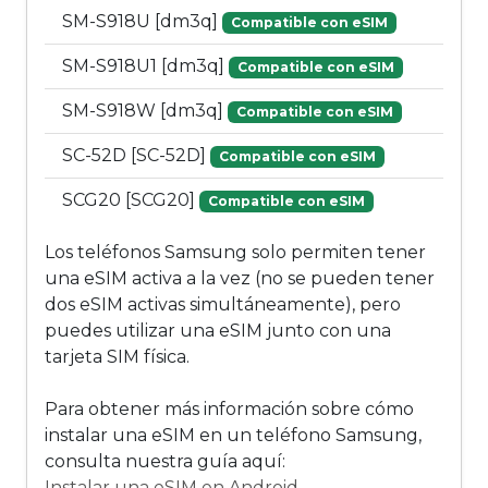
SM-S918U [dm3q]
Compatible con eSIM
SM-S918U1 [dm3q]
Compatible con eSIM
SM-S918W [dm3q]
Compatible con eSIM
SC-52D [SC-52D]
Compatible con eSIM
SCG20 [SCG20]
Compatible con eSIM
Los teléfonos Samsung solo permiten tener
una eSIM activa a la vez (no se pueden tener
dos eSIM activas simultáneamente), pero
puedes utilizar una eSIM junto con una
tarjeta SIM física.
Para obtener más información sobre cómo
instalar una eSIM en un teléfono Samsung,
consulta nuestra guía aquí:
Instalar una eSIM en Android