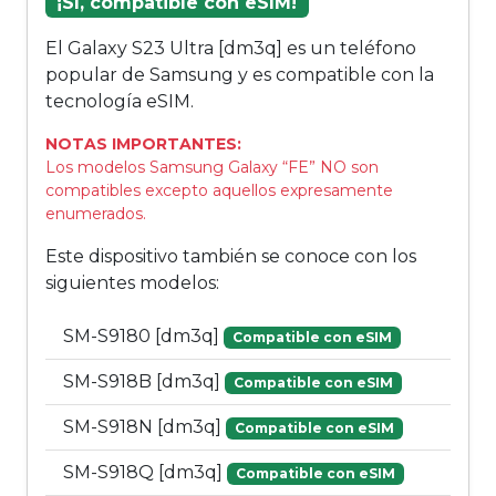
¡Sí, compatible con eSIM!
El Galaxy S23 Ultra [dm3q] es un teléfono
popular de Samsung y es compatible con la
tecnología eSIM.
NOTAS IMPORTANTES:
Los modelos Samsung Galaxy “FE” NO son
compatibles excepto aquellos expresamente
enumerados.
Este dispositivo también se conoce con los
siguientes modelos:
SM-S9180 [dm3q]
Compatible con eSIM
SM-S918B [dm3q]
Compatible con eSIM
SM-S918N [dm3q]
Compatible con eSIM
SM-S918Q [dm3q]
Compatible con eSIM