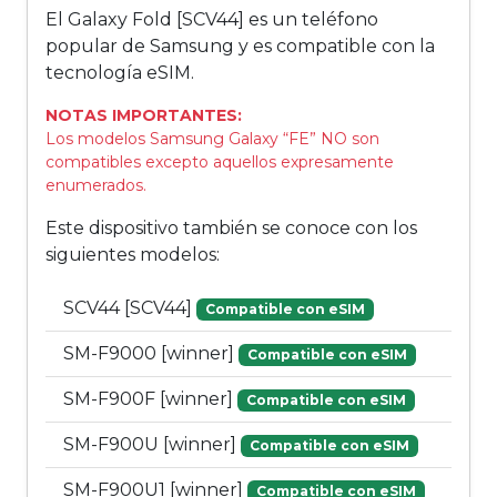
El Galaxy Fold [SCV44] es un teléfono
popular de Samsung y es compatible con la
tecnología eSIM.
NOTAS IMPORTANTES:
Los modelos Samsung Galaxy “FE” NO son
compatibles excepto aquellos expresamente
enumerados.
Este dispositivo también se conoce con los
siguientes modelos:
SCV44 [SCV44]
Compatible con eSIM
SM-F9000 [winner]
Compatible con eSIM
SM-F900F [winner]
Compatible con eSIM
SM-F900U [winner]
Compatible con eSIM
SM-F900U1 [winner]
Compatible con eSIM