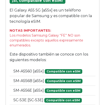
¡Sí, compatible con eSIM!
El Galaxy A55 5G [a55x] es un teléfono
popular de Samsung y es compatible con la
tecnología eSIM.
NOTAS IMPORTANTES:
Los modelos Samsung Galaxy “FE” NO son
compatibles excepto aquellos expresamente
enumerados.
Este dispositivo también se conoce con los
siguientes modelos:
SM-A5560 [a55x]
Compatible con eSIM
SM-A556B [a55x]
Compatible con eSIM
SM-A556E [a55x]
Compatible con eSIM
SC-53E [SC-53E]
Compatible con eSIM