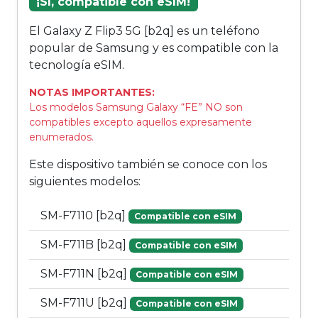
¡Sí, compatible con eSIM!
El Galaxy Z Flip3 5G [b2q] es un teléfono
popular de Samsung y es compatible con la
tecnología eSIM.
NOTAS IMPORTANTES:
Los modelos Samsung Galaxy “FE” NO son
compatibles excepto aquellos expresamente
enumerados.
Este dispositivo también se conoce con los
siguientes modelos:
SM-F7110 [b2q]
Compatible con eSIM
SM-F711B [b2q]
Compatible con eSIM
SM-F711N [b2q]
Compatible con eSIM
SM-F711U [b2q]
Compatible con eSIM