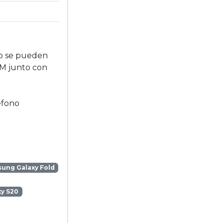
no se pueden
IM junto con
éfono
ung Galaxy Fold
y S20