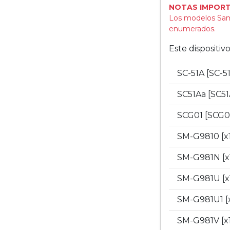
NOTAS IMPORT
Los modelos Sam
enumerados.
Este dispositi
SC-51A [SC-5
SC51Aa [SC5
SCG01 [SCG0
SM-G9810 [x
SM-G981N [x
SM-G981U [x
SM-G981U1 [
SM-G981V [x