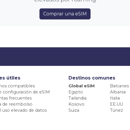
Comprar una eSIM
es útiles
Destinos comunes
nos compatibles
Global eSIM
Balcanes
e configuración de eSIM
Egipto
Albania
tas frecuentes
Tailandia
Italia
ca de reembolso
Kosovo
EE.UU
el uso elevado de datos
Suiza
Túnez