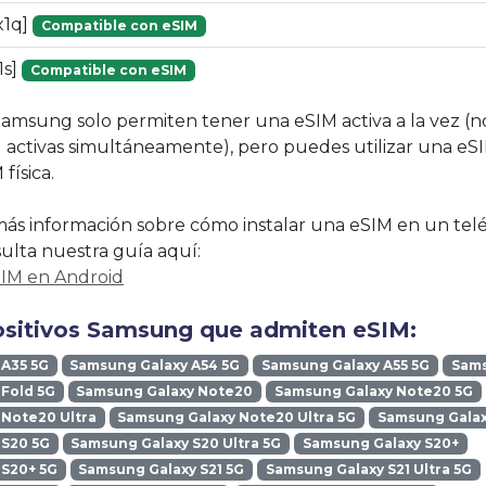
x1q]
Compatible con eSIM
1s]
Compatible con eSIM
Samsung solo permiten tener una eSIM activa a la vez (
 activas simultáneamente), pero puedes utilizar una eS
física.
ás información sobre cómo instalar una eSIM en un tel
lta nuestra guía aquí:
SIM en Android
ositivos Samsung que admiten eSIM:
 A35 5G
Samsung Galaxy A54 5G
Samsung Galaxy A55 5G
Sams
Fold 5G
Samsung Galaxy Note20
Samsung Galaxy Note20 5G
Note20 Ultra
Samsung Galaxy Note20 Ultra 5G
Samsung Galax
 S20 5G
Samsung Galaxy S20 Ultra 5G
Samsung Galaxy S20+
 S20+ 5G
Samsung Galaxy S21 5G
Samsung Galaxy S21 Ultra 5G