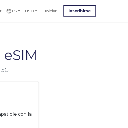
r
ES
USD
Iniciar
Inscribirse
 eSIM
0 5G
patible con la