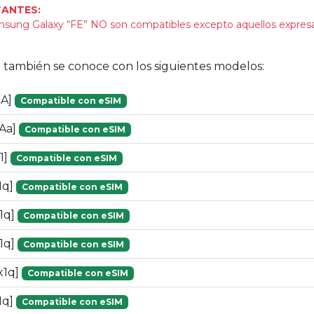
ANTES:
sung Galaxy “FE” NO son compatibles excepto aquellos expre
vo también se conoce con los siguientes modelos:
1A]
Compatible con eSIM
1Aa]
Compatible con eSIM
1]
Compatible con eSIM
1q]
Compatible con eSIM
1q]
Compatible con eSIM
1q]
Compatible con eSIM
x1q]
Compatible con eSIM
1q]
Compatible con eSIM