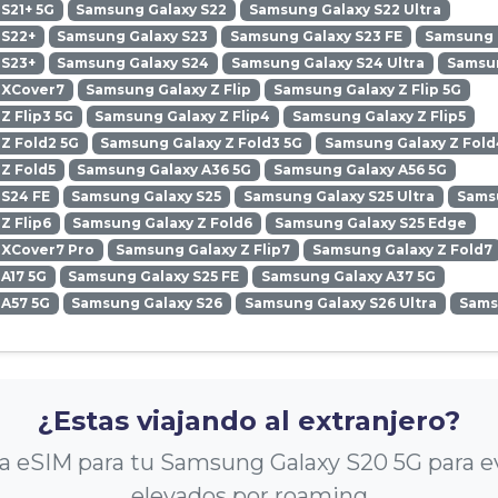
S21+ 5G
Samsung Galaxy S22
Samsung Galaxy S22 Ultra
 S22+
Samsung Galaxy S23
Samsung Galaxy S23 FE
Samsung G
 S23+
Samsung Galaxy S24
Samsung Galaxy S24 Ultra
Samsun
 XCover7
Samsung Galaxy Z Flip
Samsung Galaxy Z Flip 5G
Z Flip3 5G
Samsung Galaxy Z Flip4
Samsung Galaxy Z Flip5
Z Fold2 5G
Samsung Galaxy Z Fold3 5G
Samsung Galaxy Z Fold
Z Fold5
Samsung Galaxy A36 5G
Samsung Galaxy A56 5G
 S24 FE
Samsung Galaxy S25
Samsung Galaxy S25 Ultra
Samsu
Z Flip6
Samsung Galaxy Z Fold6
Samsung Galaxy S25 Edge
 XCover7 Pro
Samsung Galaxy Z Flip7
Samsung Galaxy Z Fold7
A17 5G
Samsung Galaxy S25 FE
Samsung Galaxy A37 5G
 A57 5G
Samsung Galaxy S26
Samsung Galaxy S26 Ultra
Sams
¿Estas viajando al extranjero?
 eSIM para tu Samsung Galaxy S20 5G para ev
elevados por roaming