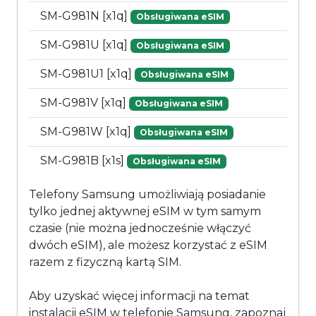
SM-G981N [x1q]
Obsługiwana eSIM
SM-G981U [x1q]
Obsługiwana eSIM
SM-G981U1 [x1q]
Obsługiwana eSIM
SM-G981V [x1q]
Obsługiwana eSIM
SM-G981W [x1q]
Obsługiwana eSIM
SM-G981B [x1s]
Obsługiwana eSIM
Telefony Samsung umożliwiają posiadanie
tylko jednej aktywnej eSIM w tym samym
czasie (nie można jednocześnie włączyć
dwóch eSIM), ale możesz korzystać z eSIM
razem z fizyczną kartą SIM.
Aby uzyskać więcej informacji na temat
instalacji eSIM w telefonie Samsung, zapoznaj