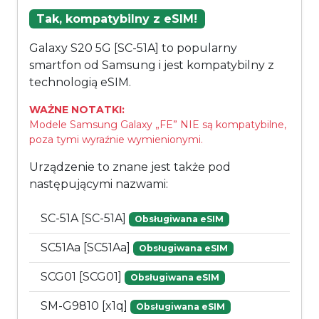
Tak, kompatybilny z eSIM!
Galaxy S20 5G [SC-51A] to popularny
smartfon od Samsung i jest kompatybilny z
technologią eSIM.
WAŻNE NOTATKI:
Modele Samsung Galaxy „FE” NIE są kompatybilne,
poza tymi wyraźnie wymienionymi.
Urządzenie to znane jest także pod
następującymi nazwami:
SC-51A [SC-51A]
Obsługiwana eSIM
SC51Aa [SC51Aa]
Obsługiwana eSIM
SCG01 [SCG01]
Obsługiwana eSIM
SM-G9810 [x1q]
Obsługiwana eSIM