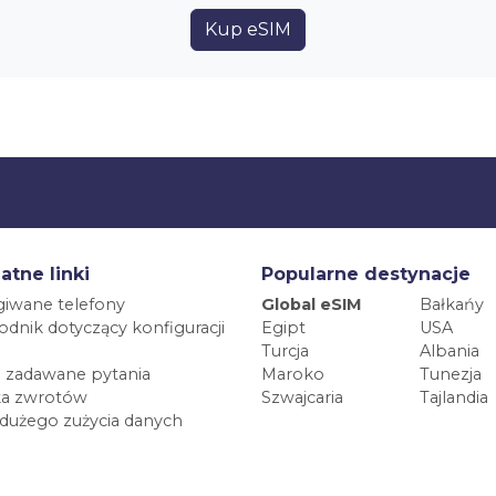
Kup eSIM
atne linki
Popularne destynacje
iwane telefony
Global eSIM
Bałkańy
dnik dotyczący konfiguracji
Egipt
USA
Turcja
Albania
 zadawane pytania
Maroko
Tunezja
ka zwrotów
Szwajcaria
Tajlandia
 dużego zużycia danych