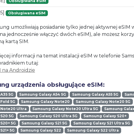
1E]
Obsługiwana eSIM
25]
Obsługiwana eSIM
ung umożliwiają posiadanie tylko jednej aktywnej eSIM
żna jednocześnie włączyć dwóch eSIM), ale możesz korzy
ną kartą SIM.
ęcej informacji na temat instalacji eSIM w telefonie Sa
oradnikiem tutaj:
M na Androidzie
ng urządzenia obsługujące eSIM:
 A35 5G
Samsung Galaxy A54 5G
Samsung Galaxy A55 5G
Sams
Fold 5G
Samsung Galaxy Note20
Samsung Galaxy Note20 5G
Note20 Ultra
Samsung Galaxy Note20 Ultra 5G
Samsung Galax
 S20 5G
Samsung Galaxy S20 Ultra 5G
Samsung Galaxy S20+
 S20+ 5G
Samsung Galaxy S21 5G
Samsung Galaxy S21 Ultra 5G
S21+ 5G
Samsung Galaxy S22
Samsung Galaxy S22 Ultra