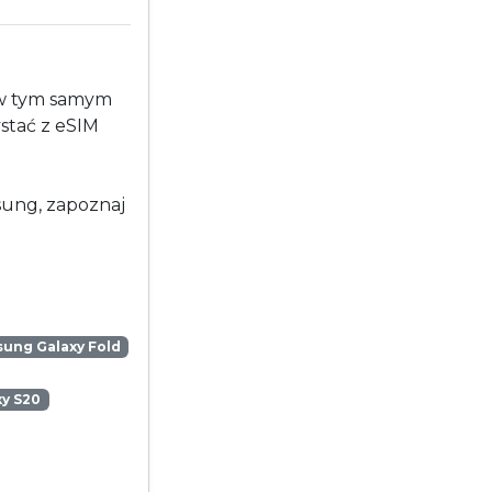
 w tym samym
stać z eSIM
msung, zapoznaj
ung Galaxy Fold
y S20