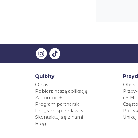
Quibity
Przyd
O nas
Obsług
Pobierz naszą aplikację
Przewo
⚠️ Pomoc ⚠️
eSIM
Program partnerski
Często
Program sprzedawcy
Polity
Skontaktuj się z nami.
Unikaj
Blog