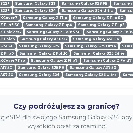
 S22+
Samsung Galaxy S23
Samsung Galaxy S23 FE
Samsung G
 S23+
Samsung Galaxy S24
Samsung Galaxy S24 Ultra
Samsun
 XCover7
Samsung Galaxy Z Flip
Samsung Galaxy Z Flip 5G
Z Flip3 5G
Samsung Galaxy Z Flip4
Samsung Galaxy Z Flip5
Z Fold2 5G
Samsung Galaxy Z Fold3 5G
Samsung Galaxy Z Fold
Z Fold5
Samsung Galaxy A36 5G
Samsung Galaxy A56 5G
 S24 FE
Samsung Galaxy S25
Samsung Galaxy S25 Ultra
Samsu
Z Flip6
Samsung Galaxy Z Fold6
Samsung Galaxy S25 Edge
 XCover7 Pro
Samsung Galaxy Z Flip7
Samsung Galaxy Z Fold7
A17 5G
Samsung Galaxy S25 FE
Samsung Galaxy A37 5G
 A57 5G
Samsung Galaxy S26
Samsung Galaxy S26 Ultra
Sams
Czy podróżujesz za granicę?
tę eSIM dla swojego Samsung Galaxy S24, aby
wysokich opłat za roaming