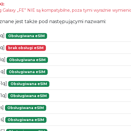
I:
Galaxy „FE” NIE są kompatybilne, poza tymi wyraźnie wymieni
znane jest także pod następującymi nazwami:
1q]
Obsługiwana eSIM
1q]
brak obsługi eSIM
1q]
Obsługiwana eSIM
1q]
Obsługiwana eSIM
e1q]
Obsługiwana eSIM
1q]
Obsługiwana eSIM
s]
Obsługiwana eSIM
1s]
Obsługiwana eSIM