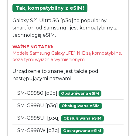
Tak, kompatybilny z eSIM!
Galaxy S21 Ultra 5G [p3q] to popularny
smartfon od Samsung i jest kompatybilny z
technologią eSIM.
WAŻNE NOTATKI:
Modele Samsung Galaxy „FE” NIE są kompatybilne,
poza tymi wyraźnie wymienionymi.
Urządzenie to znane jest także pod
następującymi nazwami:
SM-G9980 [p3q]
Obsługiwana eSIM
SM-G998U [p3q]
Obsługiwana eSIM
SM-G998U1 [p3q]
Obsługiwana eSIM
SM-G998W [p3q]
Obsługiwana eSIM