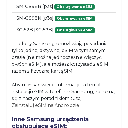
SM-G998B [p3s]
Obsługiwana eSIM
SM-G998N [p3s]
Obsługiwana eSIM
SC-52B [SC-52B]
Obsługiwana eSIM
Telefony Samsung umożliwiają posiadanie
tylko jednej aktywnej eSIM w tym samym
czasie (nie można jednocześnie włączyć
dwóch eSIM), ale możesz korzystać z eSIM
razem z fizyczną kartą SIM.
Aby uzyskać więcej informacji na temat
instalacji eSIM w telefonie Samsung, zapoznaj
się z naszym poradnikiem tutaj:
Zainstaluj eSIM na Androidzie
Inne Samsung urządzenia
obsługujące eSIM: