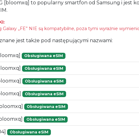
5G [bloomxq] to popularny smartfon od Samsung i jest k
IM.
I:
Galaxy „FE” NIE są kompatybilne, poza tymi wyraźnie wymieni
znane jest także pod następującymi nazwami:
bloomxq]
Obsługiwana eSIM
bloomxq]
Obsługiwana eSIM
bloomxq]
Obsługiwana eSIM
bloomxq]
Obsługiwana eSIM
[bloomxq]
Obsługiwana eSIM
bloomxq]
Obsługiwana eSIM
04]
Obsługiwana eSIM