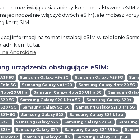
ung umożliwiają posiadanie tylko jednej aktywnej eSIM
żna jednocześnie włączyć dwóch eSIM), ale możesz korzy
ną kartą SIM.
ęcej informacji na temat instalacji eSIM w telefonie Sa
oradnikiem tutaj:
M na Androidzie
ng urządzenia obsługujące eSIM:
 A35 5G
Samsung Galaxy A54 5G
Samsung Galaxy A55 5G
Sams
Fold 5G
Samsung Galaxy Note20
Samsung Galaxy Note20 5G
Note20 Ultra
Samsung Galaxy Note20 Ultra 5G
Samsung Galax
 S20 5G
Samsung Galaxy S20 Ultra 5G
Samsung Galaxy S20+
 S20+ 5G
Samsung Galaxy S21 5G
Samsung Galaxy S21 Ultra 5G
S21+ 5G
Samsung Galaxy S22
Samsung Galaxy S22 Ultra
 S22+
Samsung Galaxy S23
Samsung Galaxy S23 FE
Samsung G
 S23+
Samsung Galaxy S24
Samsung Galaxy S24 Ultra
Samsun
 XCover7
Samsung Galaxy Z Flip
Samsung Galaxy Z Flip 5G