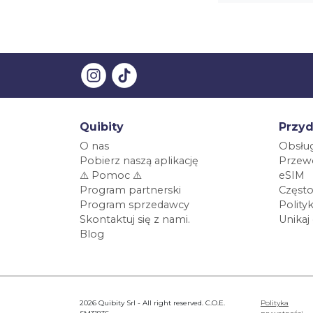
Quibity
Przyd
O nas
Obsług
Pobierz naszą aplikację
Przewo
⚠️ Pomoc ⚠️
eSIM
Program partnerski
Często
Program sprzedawcy
Polity
Skontaktuj się z nami.
Unikaj
Blog
2026 Quibity Srl - All right reserved. C.O.E.
Polityka