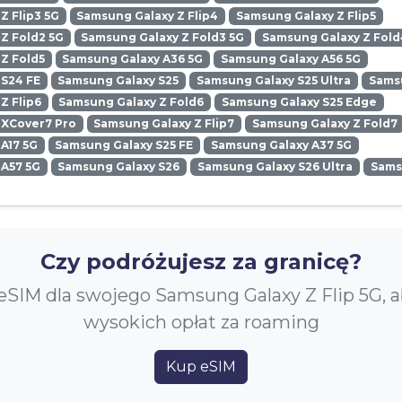
Z Flip3 5G
Samsung Galaxy Z Flip4
Samsung Galaxy Z Flip5
Z Fold2 5G
Samsung Galaxy Z Fold3 5G
Samsung Galaxy Z Fold
Z Fold5
Samsung Galaxy A36 5G
Samsung Galaxy A56 5G
 S24 FE
Samsung Galaxy S25
Samsung Galaxy S25 Ultra
Samsu
Z Flip6
Samsung Galaxy Z Fold6
Samsung Galaxy S25 Edge
 XCover7 Pro
Samsung Galaxy Z Flip7
Samsung Galaxy Z Fold7
A17 5G
Samsung Galaxy S25 FE
Samsung Galaxy A37 5G
 A57 5G
Samsung Galaxy S26
Samsung Galaxy S26 Ultra
Sams
Czy podróżujesz za granicę?
eSIM dla swojego Samsung Galaxy Z Flip 5G, 
wysokich opłat za roaming
Kup eSIM