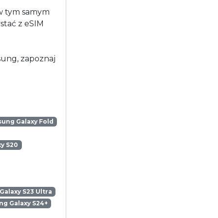
 w tym samym
stać z eSIM
msung, zapoznaj
ung Galaxy Fold
y S20
alaxy S23 Ultra
g Galaxy S24+