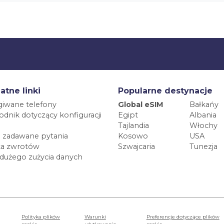
atne linki
Popularne destynacje
iwane telefony
Global eSIM
Bałkańy
dnik dotyczący konfiguracji
Egipt
Albania
Tajlandia
Włochy
 zadawane pytania
Kosowo
USA
ka zwrotów
Szwajcaria
Tunezja
 dużego zużycia danych
Polityka plików
Warunki
Preferencje dotyczące plików