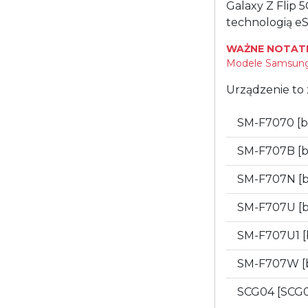
Galaxy Z Flip 
technologią eS
WAŻNE NOTATK
Modele Samsung 
Urządzenie to 
SM-F7070 [
SM-F707B [
SM-F707N [
SM-F707U [
SM-F707U1 
SM-F707W [
SCG04 [SCG