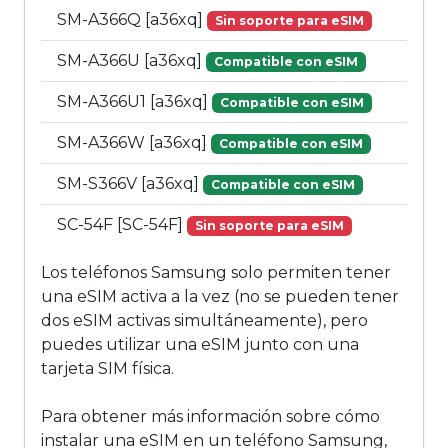
SM-A366Q [a36xq]
Sin soporte para eSIM
SM-A366U [a36xq]
Compatible con eSIM
SM-A366U1 [a36xq]
Compatible con eSIM
SM-A366W [a36xq]
Compatible con eSIM
SM-S366V [a36xq]
Compatible con eSIM
SC-54F [SC-54F]
Sin soporte para eSIM
Los teléfonos Samsung solo permiten tener
una eSIM activa a la vez (no se pueden tener
dos eSIM activas simultáneamente), pero
puedes utilizar una eSIM junto con una
tarjeta SIM física.
Para obtener más información sobre cómo
instalar una eSIM en un teléfono Samsung,