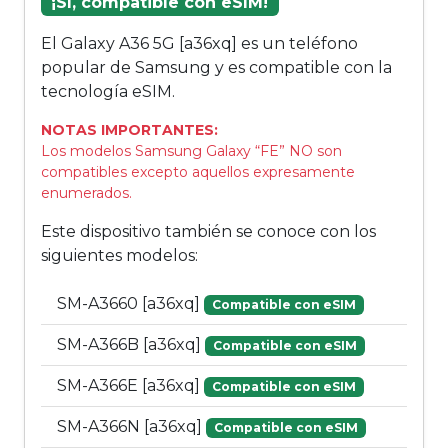
¡Sí, compatible con eSIM!
El Galaxy A36 5G [a36xq] es un teléfono
popular de Samsung y es compatible con la
tecnología eSIM.
NOTAS IMPORTANTES:
Los modelos Samsung Galaxy “FE” NO son
compatibles excepto aquellos expresamente
enumerados.
Este dispositivo también se conoce con los
siguientes modelos:
SM-A3660 [a36xq]
Compatible con eSIM
SM-A366B [a36xq]
Compatible con eSIM
SM-A366E [a36xq]
Compatible con eSIM
SM-A366N [a36xq]
Compatible con eSIM