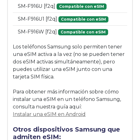
SM-F916U [f2q]
Compatible con eSIM
SM-F916U1 [f2q]
Compatible con eSIM
SM-F916W [f2q]
Compatible con eSIM
Los teléfonos Samsung solo permiten tener
una eSIM activa a la vez (no se pueden tener
dos eSIM activas simultáneamente), pero
puedes utilizar una eSIM junto con una
tarjeta SIM física.
Para obtener más información sobre cómo
instalar una eSIM en un teléfono Samsung,
consulta nuestra guía aquí:
Instalar una eSIM en Android
Otros dispositivos Samsung que
admiten eSIM: