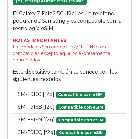
¡Sí, compatible con eSIM!
El Galaxy Z Fold2 5G [f2q] es un teléfono
popular de Samsung y es compatible con la
tecnología eSIM.
NOTAS IMPORTANTES:
Los modelos Samsung Galaxy “FE” NO son
compatibles excepto aquellos expresamente
enumerados.
Este dispositivo también se conoce con los
siguientes modelos:
SM-F9160 [f2q]
Compatible con eSIM
SM-F916B [f2q]
Compatible con eSIM
SM-F916N [f2q]
Compatible con eSIM
SM-F916Q [f2q]
Compatible con eSIM