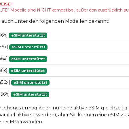
EISE:
FE“-Modelle sind NICHT kompatibel, außer den ausdrücklich au
st auch unter den folgenden Modellen bekannt:
56x]
eSIM unterstützt
56x]
eSIM unterstützt
56x]
eSIM unterstützt
56x]
eSIM unterstützt
a56x]
eSIM unterstützt
a56x]
eSIM unterstützt
phones ermöglichen nur eine aktive eSIM gleichzeitig 
arallel aktiviert werden), aber Sie können eine eSIM z
hen SIM verwenden.