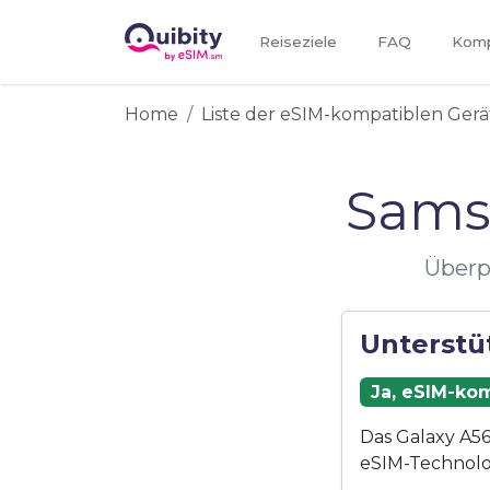
Reiseziele
FAQ
Kompa
Home
Liste der eSIM-kompatiblen Gerä
Sams
Überp
Unterstü
Ja, eSIM-kom
Das Galaxy A56
eSIM-Technolo