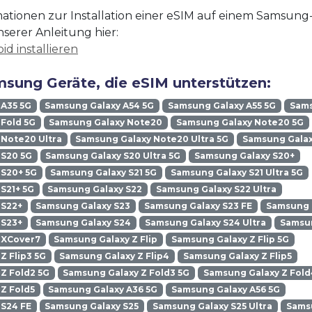
ationen zur Installation einer eSIM auf einem Samsung
nserer Anleitung hier:
id installieren
sung Geräte, die eSIM unterstützen:
 A35 5G
Samsung Galaxy A54 5G
Samsung Galaxy A55 5G
Sams
Fold 5G
Samsung Galaxy Note20
Samsung Galaxy Note20 5G
Note20 Ultra
Samsung Galaxy Note20 Ultra 5G
Samsung Galax
 S20 5G
Samsung Galaxy S20 Ultra 5G
Samsung Galaxy S20+
 S20+ 5G
Samsung Galaxy S21 5G
Samsung Galaxy S21 Ultra 5G
S21+ 5G
Samsung Galaxy S22
Samsung Galaxy S22 Ultra
 S22+
Samsung Galaxy S23
Samsung Galaxy S23 FE
Samsung G
 S23+
Samsung Galaxy S24
Samsung Galaxy S24 Ultra
Samsun
 XCover7
Samsung Galaxy Z Flip
Samsung Galaxy Z Flip 5G
Z Flip3 5G
Samsung Galaxy Z Flip4
Samsung Galaxy Z Flip5
Z Fold2 5G
Samsung Galaxy Z Fold3 5G
Samsung Galaxy Z Fold
Z Fold5
Samsung Galaxy A36 5G
Samsung Galaxy A56 5G
 S24 FE
Samsung Galaxy S25
Samsung Galaxy S25 Ultra
Samsu