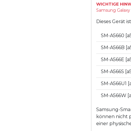
WICHTIGE HINW
Samsung Galaxy „
Dieses Gerät i
SM-A5660 [a
SM-A566B [a
SM-A566E [a
SM-A566S [a
SM-A566U1 [
SM-A566W [
Samsung-Smart
können nicht p
einer physisc