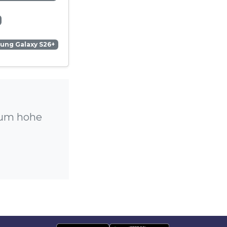
ung Galaxy S26+
 um hohe