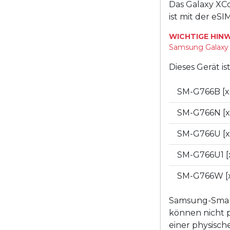
Das Galaxy XC
ist mit der eS
WICHTIGE HINW
Samsung Galaxy „
Dieses Gerät i
SM-G766B [x
SM-G766N [x
SM-G766U [x
SM-G766U1 [
SM-G766W [
Samsung-Smart
können nicht p
einer physisc