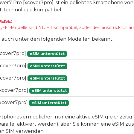
over7 Pro [xcover7pro] ist ein beliebtes Smartphone v
IM-Technologie kompatibel.
EISE:
FE“-Modelle sind NICHT kompatibel, außer den ausdrücklich au
st auch unter den folgenden Modellen bekannt:
cover7pro]
eSIM unterstützt
cover7pro]
eSIM unterstützt
cover7pro]
eSIM unterstützt
xcover7pro]
eSIM unterstützt
xcover7pro]
eSIM unterstützt
phones ermöglichen nur eine aktive eSIM gleichzeitig 
arallel aktiviert werden), aber Sie können eine eSIM z
hen SIM verwenden.