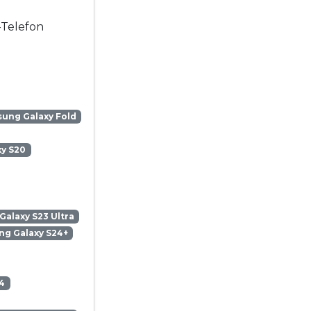
-Telefon
ung Galaxy Fold
y S20
alaxy S23 Ultra
g Galaxy S24+
4