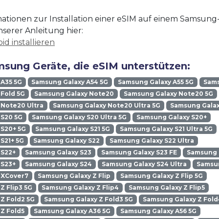
ationen zur Installation einer eSIM auf einem Samsung
nserer Anleitung hier:
id installieren
sung Geräte, die eSIM unterstützen:
 A35 5G
Samsung Galaxy A54 5G
Samsung Galaxy A55 5G
Sams
Fold 5G
Samsung Galaxy Note20
Samsung Galaxy Note20 5G
Note20 Ultra
Samsung Galaxy Note20 Ultra 5G
Samsung Galax
 S20 5G
Samsung Galaxy S20 Ultra 5G
Samsung Galaxy S20+
 S20+ 5G
Samsung Galaxy S21 5G
Samsung Galaxy S21 Ultra 5G
S21+ 5G
Samsung Galaxy S22
Samsung Galaxy S22 Ultra
 S22+
Samsung Galaxy S23
Samsung Galaxy S23 FE
Samsung G
 S23+
Samsung Galaxy S24
Samsung Galaxy S24 Ultra
Samsun
 XCover7
Samsung Galaxy Z Flip
Samsung Galaxy Z Flip 5G
Z Flip3 5G
Samsung Galaxy Z Flip4
Samsung Galaxy Z Flip5
Z Fold2 5G
Samsung Galaxy Z Fold3 5G
Samsung Galaxy Z Fold
Z Fold5
Samsung Galaxy A36 5G
Samsung Galaxy A56 5G