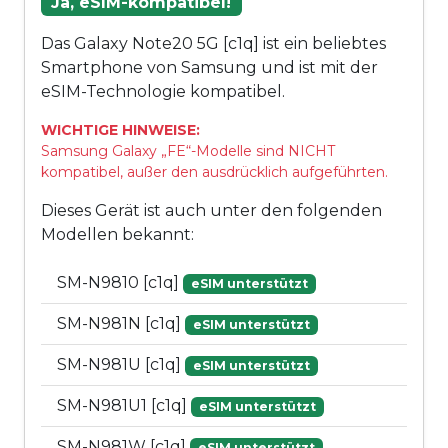
Ja, eSIM-kompatibel!
Das Galaxy Note20 5G [c1q] ist ein beliebtes
Smartphone von Samsung und ist mit der
eSIM-Technologie kompatibel.
WICHTIGE HINWEISE:
Samsung Galaxy „FE“-Modelle sind NICHT
kompatibel, außer den ausdrücklich aufgeführten.
Dieses Gerät ist auch unter den folgenden
Modellen bekannt:
SM-N9810 [c1q]
eSIM unterstützt
SM-N981N [c1q]
eSIM unterstützt
SM-N981U [c1q]
eSIM unterstützt
SM-N981U1 [c1q]
eSIM unterstützt
SM-N981W [c1q]
eSIM unterstützt