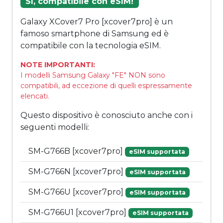
Sì, compatibile con eSIM!
Galaxy XCover7 Pro [xcover7pro] è un
famoso smartphone di Samsung ed è
compatibile con la tecnologia eSIM.
NOTE IMPORTANTI:
I modelli Samsung Galaxy "FE" NON sono
compatibili, ad eccezione di quelli espressamente
elencati.
Questo dispositivo è conosciuto anche con i
seguenti modelli:
SM-G766B [xcover7pro]
eSIM supportata
SM-G766N [xcover7pro]
eSIM supportata
SM-G766U [xcover7pro]
eSIM supportata
SM-G766U1 [xcover7pro]
eSIM supportata