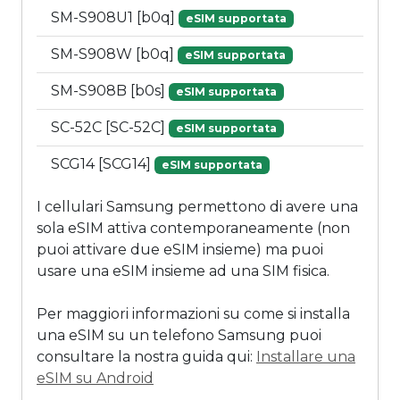
SM-S908U1 [b0q]
eSIM supportata
SM-S908W [b0q]
eSIM supportata
SM-S908B [b0s]
eSIM supportata
SC-52C [SC-52C]
eSIM supportata
SCG14 [SCG14]
eSIM supportata
I cellulari Samsung permettono di avere una
sola eSIM attiva contemporaneamente (non
puoi attivare due eSIM insieme) ma puoi
usare una eSIM insieme ad una SIM fisica.
Per maggiori informazioni su come si installa
una eSIM su un telefono Samsung puoi
consultare la nostra guida qui:
Installare una
eSIM su Android