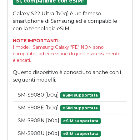
Sì, compatibile con eSIM!
Galaxy S22 Ultra [b0q] è un famoso
smartphone di Samsung ed è compatibile
con la tecnologia eSIM.
NOTE IMPORTANTI:
I modelli Samsung Galaxy "FE" NON sono
compatibili, ad eccezione di quelli espressamente
elencati.
Questo dispositivo è conosciuto anche con i
seguenti modelli:
SM-S9080 [b0q]
eSIM supportata
SM-S908E [b0q]
eSIM supportata
SM-S908N [b0q]
eSIM supportata
SM-S908U [b0q]
eSIM supportata