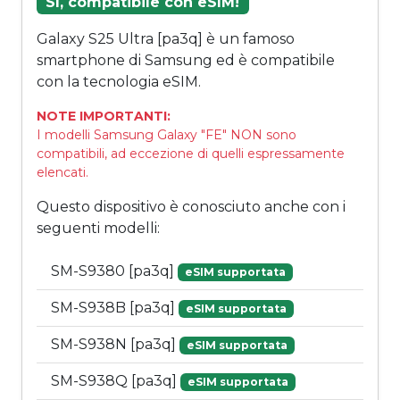
Sì, compatibile con eSIM!
Galaxy S25 Ultra [pa3q] è un famoso
smartphone di Samsung ed è compatibile
con la tecnologia eSIM.
NOTE IMPORTANTI:
I modelli Samsung Galaxy "FE" NON sono
compatibili, ad eccezione di quelli espressamente
elencati.
Questo dispositivo è conosciuto anche con i
seguenti modelli:
SM-S9380 [pa3q]
eSIM supportata
SM-S938B [pa3q]
eSIM supportata
SM-S938N [pa3q]
eSIM supportata
SM-S938Q [pa3q]
eSIM supportata