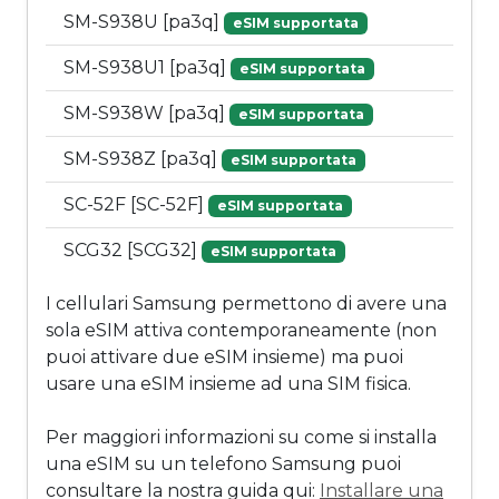
SM-S938U [pa3q]
eSIM supportata
SM-S938U1 [pa3q]
eSIM supportata
SM-S938W [pa3q]
eSIM supportata
SM-S938Z [pa3q]
eSIM supportata
SC-52F [SC-52F]
eSIM supportata
SCG32 [SCG32]
eSIM supportata
I cellulari Samsung permettono di avere una
sola eSIM attiva contemporaneamente (non
puoi attivare due eSIM insieme) ma puoi
usare una eSIM insieme ad una SIM fisica.
Per maggiori informazioni su come si installa
una eSIM su un telefono Samsung puoi
consultare la nostra guida qui:
Installare una