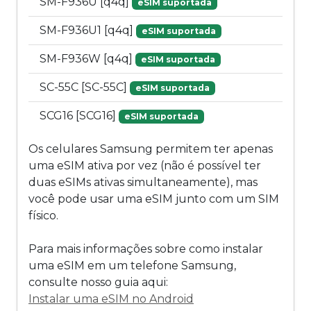
SM-F936U [q4q]
eSIM suportada
SM-F936U1 [q4q]
eSIM suportada
SM-F936W [q4q]
eSIM suportada
SC-55C [SC-55C]
eSIM suportada
SCG16 [SCG16]
eSIM suportada
Os celulares Samsung permitem ter apenas
uma eSIM ativa por vez (não é possível ter
duas eSIMs ativas simultaneamente), mas
você pode usar uma eSIM junto com um SIM
físico.
Para mais informações sobre como instalar
uma eSIM em um telefone Samsung,
consulte nosso guia aqui:
Instalar uma eSIM no Android