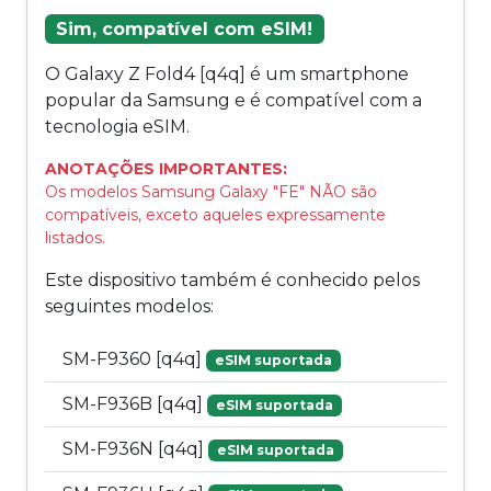
Sim, compatível com eSIM!
O Galaxy Z Fold4 [q4q] é um smartphone
popular da Samsung e é compatível com a
tecnologia eSIM.
ANOTAÇÕES IMPORTANTES:
Os modelos Samsung Galaxy "FE" NÃO são
compatíveis, exceto aqueles expressamente
listados.
Este dispositivo também é conhecido pelos
seguintes modelos:
SM-F9360 [q4q]
eSIM suportada
SM-F936B [q4q]
eSIM suportada
SM-F936N [q4q]
eSIM suportada