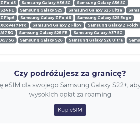
Z Fold5
Samsung Galaxy A36 5G
Samsung Galaxy A56 5G
 S24 FE
Samsung Galaxy S25
Samsung Galaxy S25 Ultra
Samsu
Z Flip6
Samsung Galaxy Z Fold6
Samsung Galaxy S25 Edge
 XCover7 Pro
Samsung Galaxy Z Flip7
Samsung Galaxy Z Fold7
A17 5G
Samsung Galaxy S25 FE
Samsung Galaxy A37 5G
 A57 5G
Samsung Galaxy S26
Samsung Galaxy S26 Ultra
Sams
Czy podróżujesz za granicę?
ę eSIM dla swojego Samsung Galaxy S22+, ab
wysokich opłat za roaming
Kup eSIM