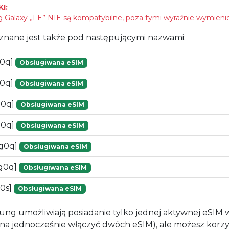
I:
Galaxy „FE” NIE są kompatybilne, poza tymi wyraźnie wymieni
znane jest także pod następującymi nazwami:
g0q]
Obsługiwana eSIM
g0q]
Obsługiwana eSIM
g0q]
Obsługiwana eSIM
g0q]
Obsługiwana eSIM
[g0q]
Obsługiwana eSIM
g0q]
Obsługiwana eSIM
0s]
Obsługiwana eSIM
ung umożliwiają posiadanie tylko jednej aktywnej eSIM
żna jednocześnie włączyć dwóch eSIM), ale możesz korzy