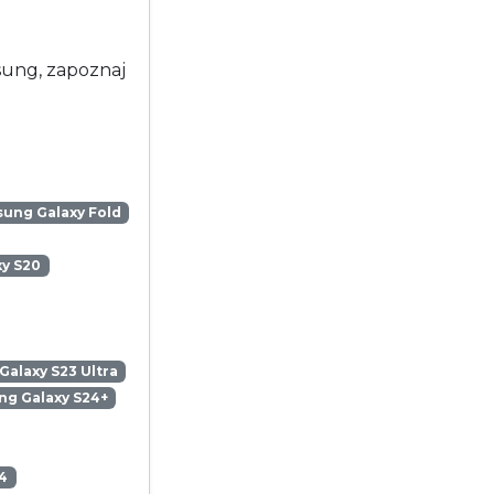
msung, zapoznaj
ung Galaxy Fold
y S20
alaxy S23 Ultra
g Galaxy S24+
4