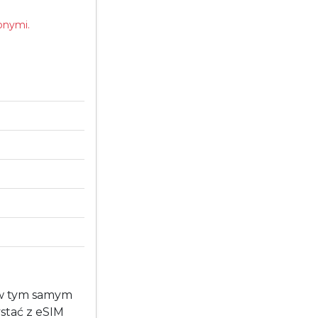
onymi.
 w tym samym
stać z eSIM