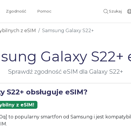
Zgodność
Pomoc
Szukaj
ybilnych z eSIM
Samsung Galaxy S22+
sung Galaxy S22+ 
Sprawdź zgodność eSIM dla Galaxy S22+
xy S22+ obsługuje eSIM?
bilny z eSIM!
0q] to popularny smartfon od Samsung i jest kompatybi
IM.