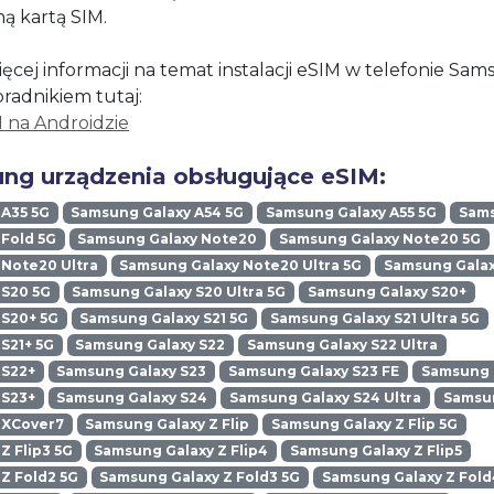
ną kartą SIM.
ęcej informacji na temat instalacji eSIM w telefonie Sa
oradnikiem tutaj:
M na Androidzie
ng urządzenia obsługujące eSIM:
 A35 5G
Samsung Galaxy A54 5G
Samsung Galaxy A55 5G
Sams
Fold 5G
Samsung Galaxy Note20
Samsung Galaxy Note20 5G
Note20 Ultra
Samsung Galaxy Note20 Ultra 5G
Samsung Galax
 S20 5G
Samsung Galaxy S20 Ultra 5G
Samsung Galaxy S20+
 S20+ 5G
Samsung Galaxy S21 5G
Samsung Galaxy S21 Ultra 5G
S21+ 5G
Samsung Galaxy S22
Samsung Galaxy S22 Ultra
 S22+
Samsung Galaxy S23
Samsung Galaxy S23 FE
Samsung G
 S23+
Samsung Galaxy S24
Samsung Galaxy S24 Ultra
Samsun
 XCover7
Samsung Galaxy Z Flip
Samsung Galaxy Z Flip 5G
Z Flip3 5G
Samsung Galaxy Z Flip4
Samsung Galaxy Z Flip5
Z Fold2 5G
Samsung Galaxy Z Fold3 5G
Samsung Galaxy Z Fold