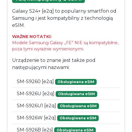
Galaxy S24+ [e2q] to popularny smartfon od
Samsung i jest kompatybilny z technologią
eSIM.
WAŻNE NOTATKI:
Modele Samsung Galaxy „FE” NIE są kompatybilne,
poza tymi wyraźnie wymienionymi.
Urządzenie to znane jest także pod
następującymi nazwami:
SM-S9260 [e2q]
Obsługiwana eSIM
SM-S926U [e2q]
Obsługiwana eSIM
SM-S926U1 [e2q]
Obsługiwana eSIM
SM-S926W [e2q]
Obsługiwana eSIM
SM-S926B [e2s]
Obsługiwana eSIM