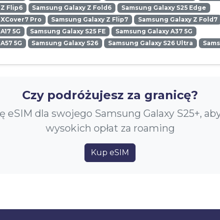
Z Flip6
Samsung Galaxy Z Fold6
Samsung Galaxy S25 Edge
 XCover7 Pro
Samsung Galaxy Z Flip7
Samsung Galaxy Z Fold7
A17 5G
Samsung Galaxy S25 FE
Samsung Galaxy A37 5G
 A57 5G
Samsung Galaxy S26
Samsung Galaxy S26 Ultra
Sams
Czy podróżujesz za granicę?
ę eSIM dla swojego Samsung Galaxy S25+, ab
wysokich opłat za roaming
Kup eSIM