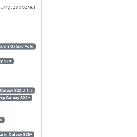
msung, zapoznaj
ung Galaxy Fold
y S20
alaxy S23 Ultra
g Galaxy S24+
4
ng Galaxy S25+