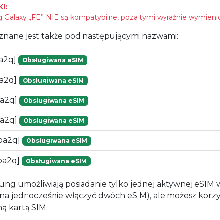
I:
Galaxy „FE” NIE są kompatybilne, poza tymi wyraźnie wymieni
znane jest także pod następującymi nazwami:
a2q]
Obsługiwana eSIM
pa2q]
Obsługiwana eSIM
pa2q]
Obsługiwana eSIM
pa2q]
Obsługiwana eSIM
pa2q]
Obsługiwana eSIM
pa2q]
Obsługiwana eSIM
ung umożliwiają posiadanie tylko jednej aktywnej eSIM
żna jednocześnie włączyć dwóch eSIM), ale możesz korzy
ną kartą SIM.