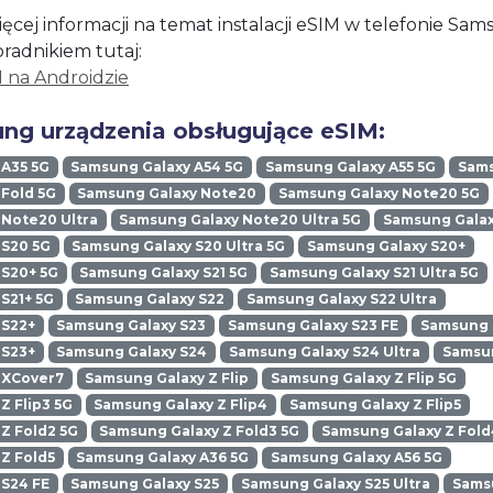
ęcej informacji na temat instalacji eSIM w telefonie Sa
oradnikiem tutaj:
M na Androidzie
ng urządzenia obsługujące eSIM:
 A35 5G
Samsung Galaxy A54 5G
Samsung Galaxy A55 5G
Sams
Fold 5G
Samsung Galaxy Note20
Samsung Galaxy Note20 5G
Note20 Ultra
Samsung Galaxy Note20 Ultra 5G
Samsung Galax
 S20 5G
Samsung Galaxy S20 Ultra 5G
Samsung Galaxy S20+
 S20+ 5G
Samsung Galaxy S21 5G
Samsung Galaxy S21 Ultra 5G
S21+ 5G
Samsung Galaxy S22
Samsung Galaxy S22 Ultra
 S22+
Samsung Galaxy S23
Samsung Galaxy S23 FE
Samsung G
 S23+
Samsung Galaxy S24
Samsung Galaxy S24 Ultra
Samsun
 XCover7
Samsung Galaxy Z Flip
Samsung Galaxy Z Flip 5G
Z Flip3 5G
Samsung Galaxy Z Flip4
Samsung Galaxy Z Flip5
Z Fold2 5G
Samsung Galaxy Z Fold3 5G
Samsung Galaxy Z Fold
Z Fold5
Samsung Galaxy A36 5G
Samsung Galaxy A56 5G
 S24 FE
Samsung Galaxy S25
Samsung Galaxy S25 Ultra
Samsu