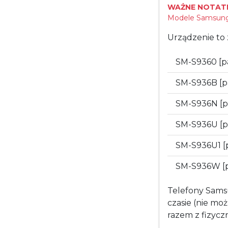
WAŻNE NOTATK
Modele Samsung 
Urządzenie to 
SM-S9360 [p
SM-S936B [
SM-S936N [
SM-S936U [
SM-S936U1 [
SM-S936W [
Telefony Sams
czasie (nie mo
razem z fizycz