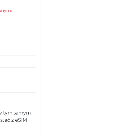
onymi.
 w tym samym
stać z eSIM