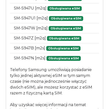
SM-S947U [m2q]
Obsługiwana eSIM
SM-S947U1 [m2q]
Obsługiwana eSIM
SM-S947W [m2q]
Obsługiwana eSIM
SM-S947Z [m2q]
Obsługiwana eSIM
SM-S947B [m2s]
Obsługiwana eSIM
SM-S947N [m2s]
Obsługiwana eSIM
Telefony Samsung umożliwiają posiadanie
tylko jednej aktywnej eSIM w tym samym
czasie (nie można jednocześnie włączyć
dwóch eSIM), ale możesz korzystać z eSIM
razem z fizyczną kartą SIM.
Aby uzyskać więcej informacji na temat