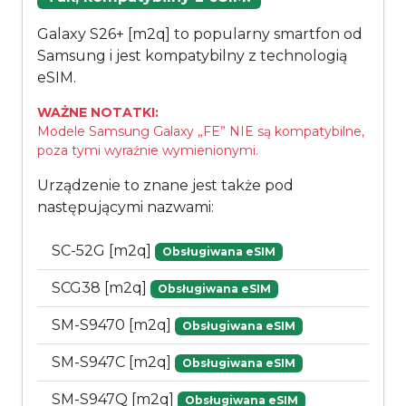
Galaxy S26+ [m2q] to popularny smartfon od
Samsung i jest kompatybilny z technologią
eSIM.
WAŻNE NOTATKI:
Modele Samsung Galaxy „FE” NIE są kompatybilne,
poza tymi wyraźnie wymienionymi.
Urządzenie to znane jest także pod
następującymi nazwami:
SC-52G [m2q]
Obsługiwana eSIM
SCG38 [m2q]
Obsługiwana eSIM
SM-S9470 [m2q]
Obsługiwana eSIM
SM-S947C [m2q]
Obsługiwana eSIM
SM-S947Q [m2q]
Obsługiwana eSIM