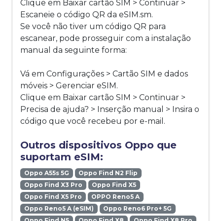
Clique em Baixar cartão SIM > Continuar >
Escaneie o código QR da eSIM.sm.
Se você não tiver um código QR para
escanear, pode prosseguir com a instalação
manual da seguinte forma:
Vá em Configurações > Cartão SIM e dados
móveis > Gerenciar eSIM.
Clique em Baixar cartão SIM > Continuar >
Precisa de ajuda? > Inserção manual > Insira o
código que você recebeu por e-mail.
Outros dispositivos Oppo que
suportam eSIM:
Oppo A55s 5G
Oppo Find N2 Flip
Oppo Find X3 Pro
Oppo Find X5
Oppo Find X5 Pro
OPPO Reno5 A
Oppo Reno5 A (eSIM)
Oppo Reno6 Pro+ 5G
Oppo Find N5
Oppo Find X8
Oppo Find X8 Pro