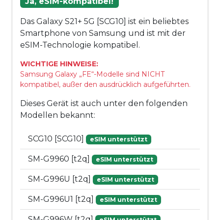
Ja, eSIM-kompatibel!
Das Galaxy S21+ 5G [SCG10] ist ein beliebtes
Smartphone von Samsung und ist mit der
eSIM-Technologie kompatibel.
WICHTIGE HINWEISE:
Samsung Galaxy „FE“-Modelle sind NICHT
kompatibel, außer den ausdrücklich aufgeführten.
Dieses Gerät ist auch unter den folgenden
Modellen bekannt:
SCG10 [SCG10]
eSIM unterstützt
SM-G9960 [t2q]
eSIM unterstützt
SM-G996U [t2q]
eSIM unterstützt
SM-G996U1 [t2q]
eSIM unterstützt
SM-G996W [t2q]
eSIM unterstützt