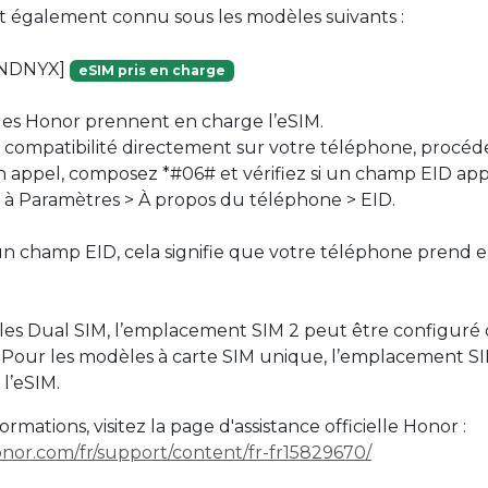
st également connu sous les modèles suivants :
HNDNYX]
eSIM pris en charge
es Honor prennent en charge l’eSIM.
la compatibilité directement sur votre téléphone, procé
n appel, composez *#06# et vérifiez si un champ EID app
 à Paramètres > À propos du téléphone > EID.
un champ EID, cela signifie que votre téléphone prend 
les Dual SIM, l’emplacement SIM 2 peut être configur
 Pour les modèles à carte SIM unique, l’emplacement S
l’eSIM.
ormations, visitez la page d'assistance officielle Honor :
nor.com/fr/support/content/fr-fr15829670/