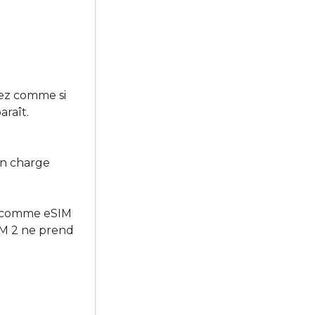
dez comme si
araît.
en charge
é comme eSIM
IM 2 ne prend