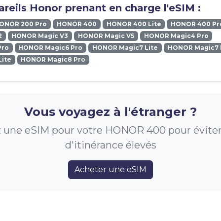
reils Honor prenant en charge l'eSIM :
ONOR 200 Pro
HONOR 400
HONOR 400 Lite
HONOR 400 Pr
2
HONOR Magic V3
HONOR Magic V5
HONOR Magic4 Pro
Pro
HONOR Magic6 Pro
HONOR Magic7 Lite
HONOR Magic7 
ite
HONOR Magic8 Pro
Vous voyagez à l'étranger ?
 une eSIM pour votre HONOR 400 pour éviter l
d'itinérance élevés
Acheter une eSIM