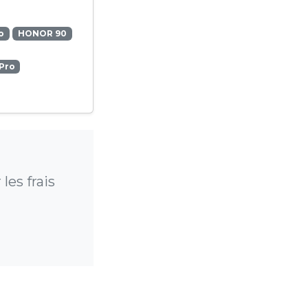
o
HONOR 90
Pro
es frais