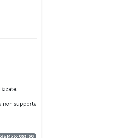
lizzate.
ola non supporta
la Moto G53j 5G