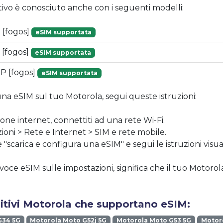
tivo è conosciuto anche con i seguenti modelli:
 [fogos]
eSIM supportata
 [fogos]
eSIM supportata
P [fogos]
eSIM supportata
una eSIM sul tuo Motorola, segui queste istruzioni:
one internet, connettiti ad una rete Wi-Fi.
ioni > Rete e Internet > SIM e rete mobile.
 "scarica e configura una eSIM" e segui le istruzioni visua
 voce eSIM sulle impostazioni, significa che il tuo Motor
sitivi Motorola che supportano eSIM:
G34 5G
Motorola Moto G52j 5G
Motorola Moto G53 5G
Motoro