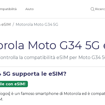
mpatibilità
Aiuto
Ricer
on eSIM
Motorola Moto G34 5G
rola Moto G34 5G
ontrolla la compatibilità eSIM per Moto G34 
 5G supporta le eSIM?
ile con eSIM!
ogos] è un famoso smartphone di Motorola ed è compati
M.