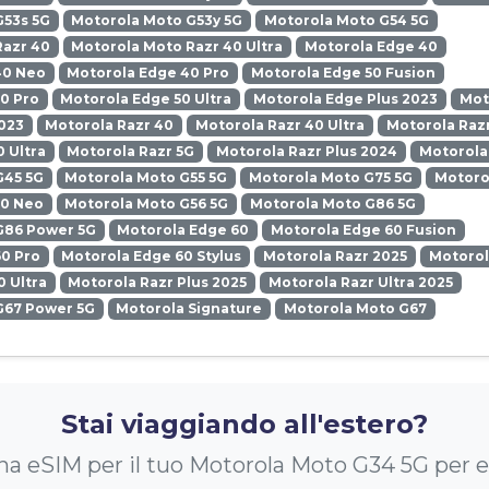
G53s 5G
Motorola Moto G53y 5G
Motorola Moto G54 5G
Razr 40
Motorola Moto Razr 40 Ultra
Motorola Edge 40
40 Neo
Motorola Edge 40 Pro
Motorola Edge 50 Fusion
0 Pro
Motorola Edge 50 Ultra
Motorola Edge Plus 2023
Mot
023
Motorola Razr 40
Motorola Razr 40 Ultra
Motorola Razr
0 Ultra
Motorola Razr 5G
Motorola Razr Plus 2024
Motorola
G45 5G
Motorola Moto G55 5G
Motorola Moto G75 5G
Motoro
50 Neo
Motorola Moto G56 5G
Motorola Moto G86 5G
G86 Power 5G
Motorola Edge 60
Motorola Edge 60 Fusion
0 Pro
Motorola Edge 60 Stylus
Motorola Razr 2025
Motorol
0 Ultra
Motorola Razr Plus 2025
Motorola Razr Ultra 2025
G67 Power 5G
Motorola Signature
Motorola Moto G67
Stai viaggiando all'estero?
na eSIM per il tuo Motorola Moto G34 5G per ev