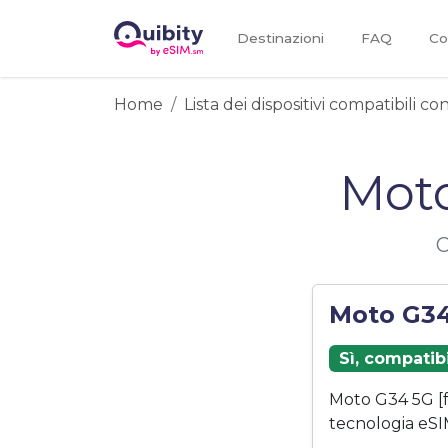
Destinazioni
FAQ
Co
Home
Lista dei dispositivi compatibili c
Moto
C
Moto G34
Sì, compatib
Moto G34 5G [f
tecnologia eSI