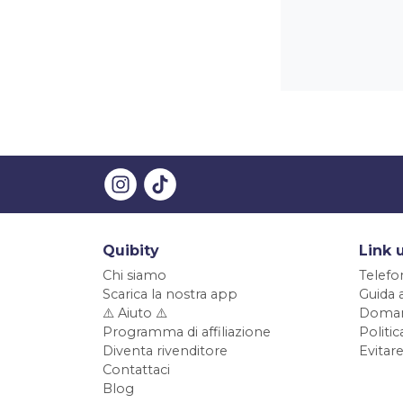
Quibity
Link u
Chi siamo
Telefo
Scarica la nostra app
Guida 
⚠️ Aiuto ⚠️
Doman
Programma di affiliazione
Politi
Diventa rivenditore
Evitare
Contattaci
Blog