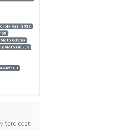
orola Razr 2022
 50
 Moto G35 5G
la Moto G85 5G
a Razr 60
itare costi