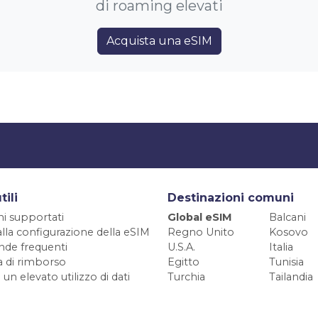
di roaming elevati
Acquista una eSIM
tili
Destinazioni comuni
ni supportati
Global eSIM
Balcani
alla configurazione della eSIM
Regno Unito
Kosovo
de frequenti
U.S.A.
Italia
ca di rimborso
Egitto
Tunisia
 un elevato utilizzo di dati
Turchia
Tailandia