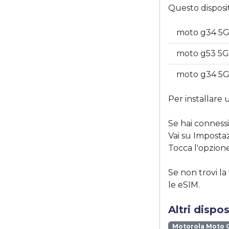
Questo disposi
moto g34 5G
moto g53 5G
moto g34 5G
Per installare 
Se hai connessi
Vai su Impostaz
Tocca l'opzione
Se non trovi la
le eSIM.
Altri dispo
Motorola Moto 