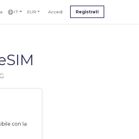
ca
IT
EUR
Accedi
Registrati
 eSIM
5G
bile con la