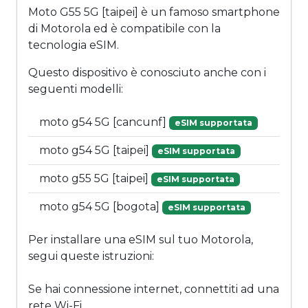
Moto G55 5G [taipei] è un famoso smartphone
di Motorola ed è compatibile con la
tecnologia eSIM.
Questo dispositivo è conosciuto anche con i
seguenti modelli:
moto g54 5G [cancunf]
eSIM supportata
moto g54 5G [taipei]
eSIM supportata
moto g55 5G [taipei]
eSIM supportata
moto g54 5G [bogota]
eSIM supportata
Per installare una eSIM sul tuo Motorola,
segui queste istruzioni:
Se hai connessione internet, connettiti ad una
rete Wi-Fi.