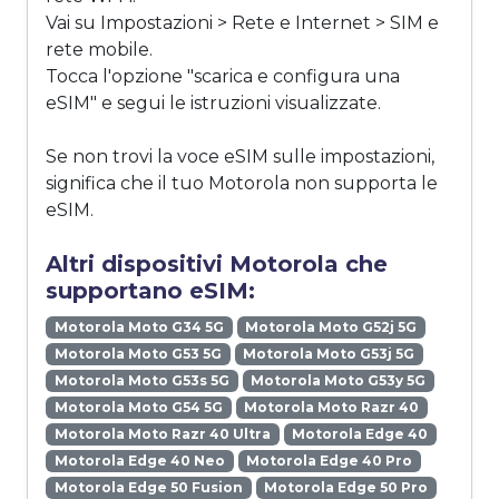
Vai su Impostazioni > Rete e Internet > SIM e
rete mobile.
Tocca l'opzione "scarica e configura una
eSIM" e segui le istruzioni visualizzate.
Se non trovi la voce eSIM sulle impostazioni,
significa che il tuo Motorola non supporta le
eSIM.
Altri dispositivi Motorola che
supportano eSIM:
Motorola Moto G34 5G
Motorola Moto G52j 5G
Motorola Moto G53 5G
Motorola Moto G53j 5G
Motorola Moto G53s 5G
Motorola Moto G53y 5G
Motorola Moto G54 5G
Motorola Moto Razr 40
Motorola Moto Razr 40 Ultra
Motorola Edge 40
Motorola Edge 40 Neo
Motorola Edge 40 Pro
Motorola Edge 50 Fusion
Motorola Edge 50 Pro