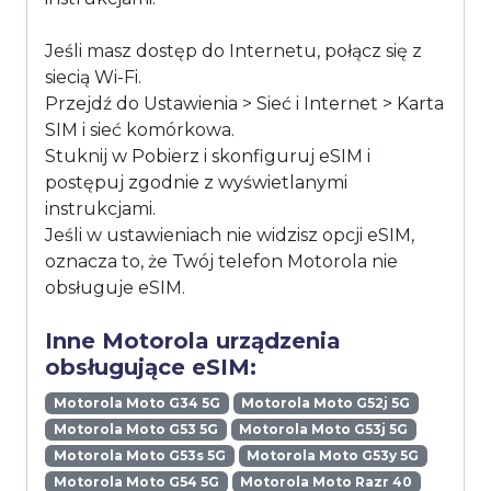
Jeśli masz dostęp do Internetu, połącz się z
siecią Wi-Fi.
Przejdź do Ustawienia > Sieć i Internet > Karta
SIM i sieć komórkowa.
Stuknij w Pobierz i skonfiguruj eSIM i
postępuj zgodnie z wyświetlanymi
instrukcjami.
Jeśli w ustawieniach nie widzisz opcji eSIM,
oznacza to, że Twój telefon Motorola nie
obsługuje eSIM.
Inne Motorola urządzenia
obsługujące eSIM:
Motorola Moto G34 5G
Motorola Moto G52j 5G
Motorola Moto G53 5G
Motorola Moto G53j 5G
Motorola Moto G53s 5G
Motorola Moto G53y 5G
Motorola Moto G54 5G
Motorola Moto Razr 40