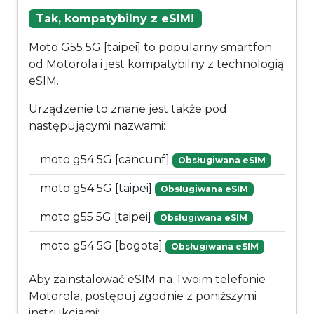
Tak, kompatybilny z eSIM!
Moto G55 5G [taipei] to popularny smartfon
od Motorola i jest kompatybilny z technologią
eSIM.
Urządzenie to znane jest także pod
następującymi nazwami:
moto g54 5G [cancunf]
Obsługiwana eSIM
moto g54 5G [taipei]
Obsługiwana eSIM
moto g55 5G [taipei]
Obsługiwana eSIM
moto g54 5G [bogota]
Obsługiwana eSIM
Aby zainstalować eSIM na Twoim telefonie
Motorola, postępuj zgodnie z poniższymi
instrukcjami: