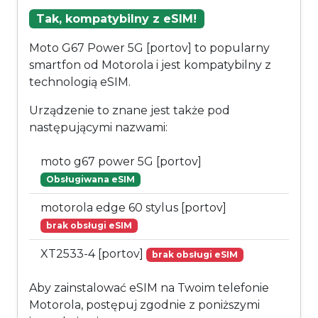
Tak, kompatybilny z eSIM!
Moto G67 Power 5G [portov] to popularny
smartfon od Motorola i jest kompatybilny z
technologią eSIM.
Urządzenie to znane jest także pod
następującymi nazwami:
moto g67 power 5G [portov]
Obsługiwana eSIM
motorola edge 60 stylus [portov]
brak obsługi eSIM
XT2533-4 [portov]
brak obsługi eSIM
Aby zainstalować eSIM na Twoim telefonie
Motorola, postępuj zgodnie z poniższymi