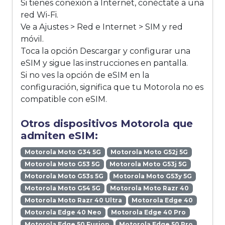
Si tienes conexión a Internet, conéctate a una
red Wi-Fi.
Ve a Ajustes > Red e Internet > SIM y red
móvil.
Toca la opción Descargar y configurar una
eSIM y sigue las instrucciones en pantalla.
Si no ves la opción de eSIM en la
configuración, significa que tu Motorola no es
compatible con eSIM.
Otros dispositivos Motorola que
admiten eSIM:
Motorola Moto G34 5G
Motorola Moto G52j 5G
Motorola Moto G53 5G
Motorola Moto G53j 5G
Motorola Moto G53s 5G
Motorola Moto G53y 5G
Motorola Moto G54 5G
Motorola Moto Razr 40
Motorola Moto Razr 40 Ultra
Motorola Edge 40
Motorola Edge 40 Neo
Motorola Edge 40 Pro
Motorola Edge 50 Fusion
Motorola Edge 50 Pro