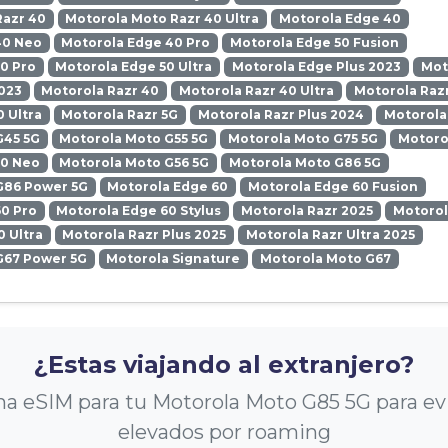
Razr 40
Motorola Moto Razr 40 Ultra
Motorola Edge 40
40 Neo
Motorola Edge 40 Pro
Motorola Edge 50 Fusion
0 Pro
Motorola Edge 50 Ultra
Motorola Edge Plus 2023
Mot
023
Motorola Razr 40
Motorola Razr 40 Ultra
Motorola Razr
0 Ultra
Motorola Razr 5G
Motorola Razr Plus 2024
Motorola
G45 5G
Motorola Moto G55 5G
Motorola Moto G75 5G
Motoro
50 Neo
Motorola Moto G56 5G
Motorola Moto G86 5G
G86 Power 5G
Motorola Edge 60
Motorola Edge 60 Fusion
0 Pro
Motorola Edge 60 Stylus
Motorola Razr 2025
Motorol
0 Ultra
Motorola Razr Plus 2025
Motorola Razr Ultra 2025
G67 Power 5G
Motorola Signature
Motorola Moto G67
¿Estas viajando al extranjero?
a eSIM para tu Motorola Moto G85 5G para evi
elevados por roaming