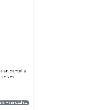
s en pantalla.
la no es
la Moto G53j 5G