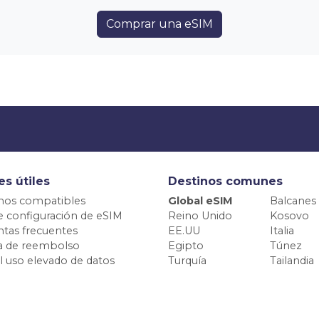
Comprar una eSIM
es útiles
Destinos comunes
nos compatibles
Global eSIM
Balcanes
e configuración de eSIM
Reino Unido
Kosovo
tas frecuentes
EE.UU
Italia
ca de reembolso
Egipto
Túnez
el uso elevado de datos
Turquía
Tailandia