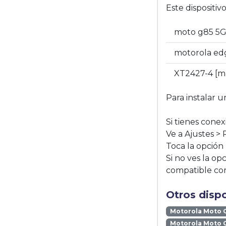
Este dispositi
moto g85 5
motorola ed
XT2427-4 [
Para instalar u
Si tienes conex
Ve a Ajustes > 
Toca la opción
Si no ves la op
compatible co
Otros disp
Motorola Moto 
Motorola Moto 