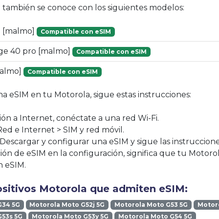
vo también se conoce con los siguientes modelos:
G [malmo]
Compatible con eSIM
ge 40 pro [malmo]
Compatible con eSIM
malmo]
Compatible con eSIM
na eSIM en tu Motorola, sigue estas instrucciones:
ión a Internet, conéctate a una red Wi-Fi.
Red e Internet > SIM y red móvil.
 Descargar y configurar una eSIM y sigue las instruccione
ción de eSIM en la configuración, significa que tu Motoro
n eSIM.
ositivos Motorola que admiten eSIM:
G34 5G
Motorola Moto G52j 5G
Motorola Moto G53 5G
Motoro
G53s 5G
Motorola Moto G53y 5G
Motorola Moto G54 5G