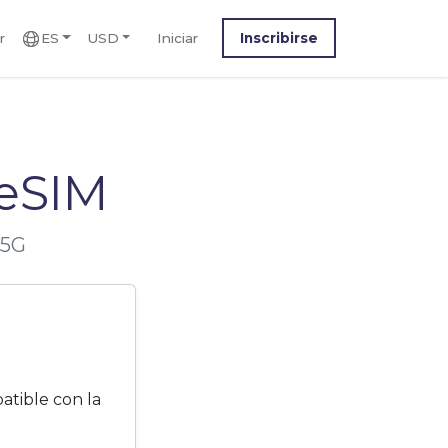
r
ES
USD
Iniciar
Inscribirse
 eSIM
 5G
atible con la