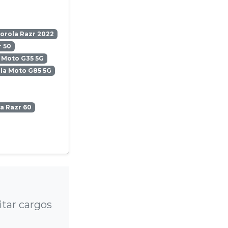
orola Razr 2022
 50
 Moto G35 5G
la Moto G85 5G
a Razr 60
tar cargos