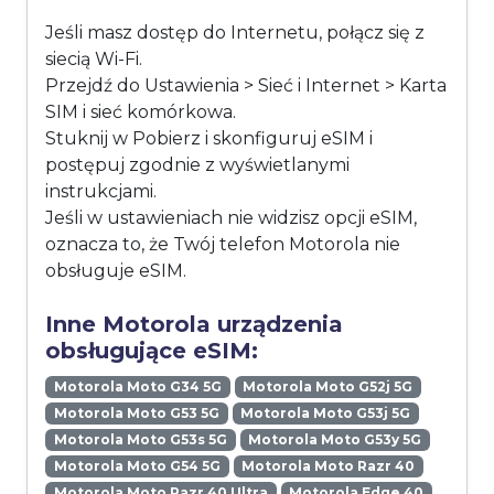
Jeśli masz dostęp do Internetu, połącz się z
siecią Wi-Fi.
Przejdź do Ustawienia > Sieć i Internet > Karta
SIM i sieć komórkowa.
Stuknij w Pobierz i skonfiguruj eSIM i
postępuj zgodnie z wyświetlanymi
instrukcjami.
Jeśli w ustawieniach nie widzisz opcji eSIM,
oznacza to, że Twój telefon Motorola nie
obsługuje eSIM.
Inne Motorola urządzenia
obsługujące eSIM:
Motorola Moto G34 5G
Motorola Moto G52j 5G
Motorola Moto G53 5G
Motorola Moto G53j 5G
Motorola Moto G53s 5G
Motorola Moto G53y 5G
Motorola Moto G54 5G
Motorola Moto Razr 40
Motorola Moto Razr 40 Ultra
Motorola Edge 40