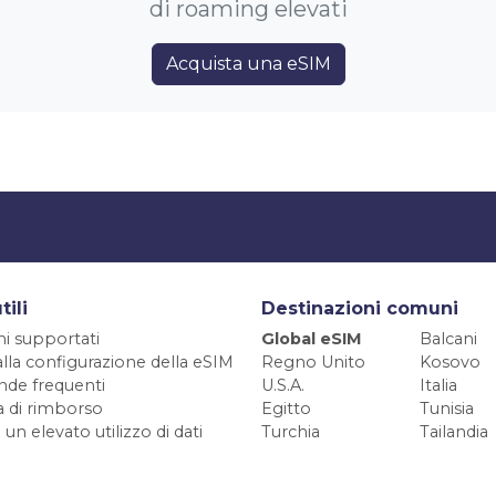
di roaming elevati
Acquista una eSIM
tili
Destinazioni comuni
ni supportati
Global eSIM
Balcani
alla configurazione della eSIM
Regno Unito
Kosovo
de frequenti
U.S.A.
Italia
ca di rimborso
Egitto
Tunisia
 un elevato utilizzo di dati
Turchia
Tailandia