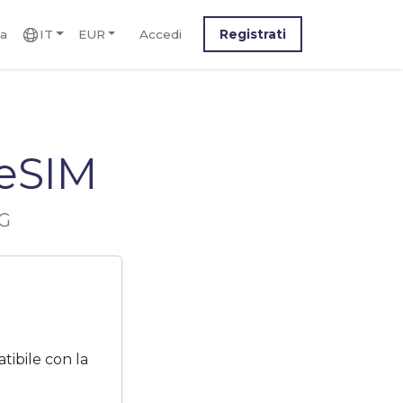
ca
IT
EUR
Accedi
Registrati
 eSIM
5G
ibile con la