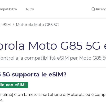
mpatibilità
Aiuto
Ricer
on eSIM
Motorola Moto G85 5G
rola Moto G85 5G
ontrolla la compatibilità eSIM per Moto G85 
 5G supporta le eSIM?
ile con eSIM!
malmo] è un famoso smartphone di Motorola ed è compat
M.