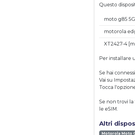
Questo disposi
moto g85 5
motorola ed
XT2427-4 [
Per installare 
Se hai connessi
Vai su Impostaz
Tocca l'opzione
Se non trovi la
le eSIM.
Altri dispo
Motorola Moto 