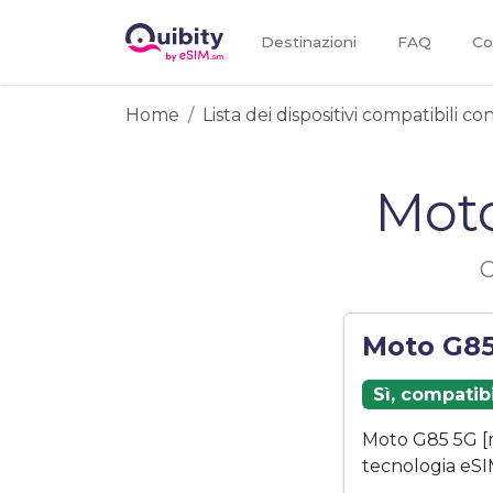
Destinazioni
FAQ
Co
Home
Lista dei dispositivi compatibili c
Moto
C
Moto G85
Sì, compatib
Moto G85 5G [
tecnologia eSI