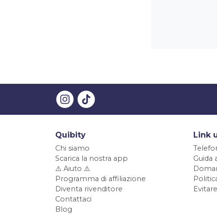
Quibity
Link u
Chi siamo
Telefo
Scarica la nostra app
Guida 
⚠️ Aiuto ⚠️
Doman
Programma di affiliazione
Politi
Diventa rivenditore
Evitare
Contattaci
Blog