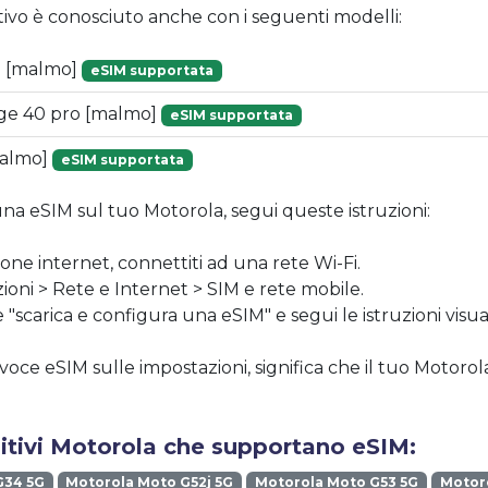
tivo è conosciuto anche con i seguenti modelli:
G [malmo]
eSIM supportata
ge 40 pro [malmo]
eSIM supportata
malmo]
eSIM supportata
una eSIM sul tuo Motorola, segui queste istruzioni:
one internet, connettiti ad una rete Wi-Fi.
ioni > Rete e Internet > SIM e rete mobile.
 "scarica e configura una eSIM" e segui le istruzioni visua
 voce eSIM sulle impostazioni, significa che il tuo Motor
sitivi Motorola che supportano eSIM:
G34 5G
Motorola Moto G52j 5G
Motorola Moto G53 5G
Motoro