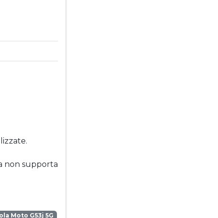
lizzate.
ola non supporta
la Moto G53j 5G