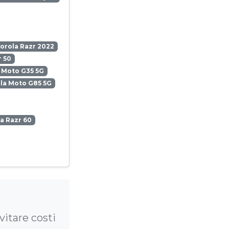
orola Razr 2022
 50
 Moto G35 5G
la Moto G85 5G
a Razr 60
itare costi