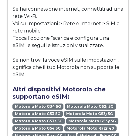
Se hai connessione internet, connettiti ad una
rete Wi-Fi.
Vai su Impostazioni > Rete e Internet > SIM e
rete mobile.
Tocca l'opzione "scarica e configura una
eSIM" e segui le istruzioni visualizzate.
Se non trovi la voce eSIM sulle impostazioni,
significa che il tuo Motorola non supporta le
eSIM.
Altri dispositivi Motorola che
supportano eSIM:
Motorola Moto G34 5G
Motorola Moto G52j 5G
Motorola Moto G53 5G
Motorola Moto G53j 5G
Motorola Moto G53s 5G
Motorola Moto G53y 5G
Motorola Moto G54 5G
Motorola Moto Razr 40
Motorola Moto Razr 40 Ultra
Motorola Edge 40