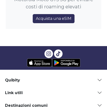
costi di roaming elevati
Acquista una eSIM
Quibity
Link utili
Destinazioni comuni