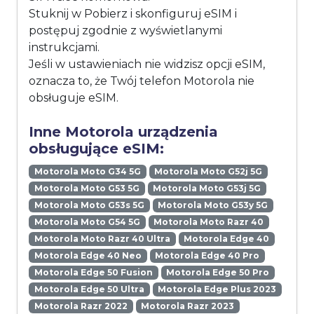
Stuknij w Pobierz i skonfiguruj eSIM i
postępuj zgodnie z wyświetlanymi
instrukcjami.
Jeśli w ustawieniach nie widzisz opcji eSIM,
oznacza to, że Twój telefon Motorola nie
obsługuje eSIM.
Inne Motorola urządzenia
obsługujące eSIM:
Motorola Moto G34 5G
Motorola Moto G52j 5G
Motorola Moto G53 5G
Motorola Moto G53j 5G
Motorola Moto G53s 5G
Motorola Moto G53y 5G
Motorola Moto G54 5G
Motorola Moto Razr 40
Motorola Moto Razr 40 Ultra
Motorola Edge 40
Motorola Edge 40 Neo
Motorola Edge 40 Pro
Motorola Edge 50 Fusion
Motorola Edge 50 Pro
Motorola Edge 50 Ultra
Motorola Edge Plus 2023
Motorola Razr 2022
Motorola Razr 2023