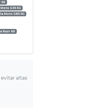
 50
 Moto G35 5G
la Moto G85 5G
a Razr 60
?
vitar altas