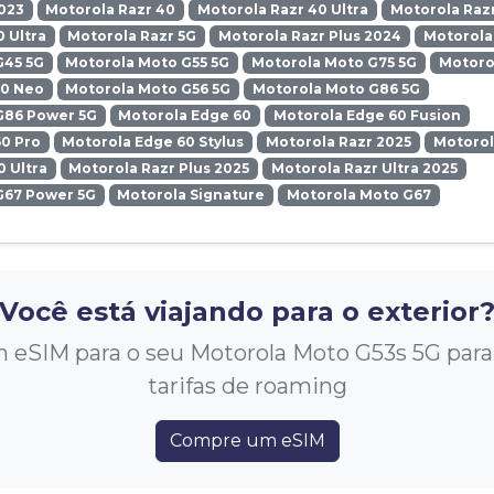
023
Motorola Razr 40
Motorola Razr 40 Ultra
Motorola Razr
0 Ultra
Motorola Razr 5G
Motorola Razr Plus 2024
Motorola
G45 5G
Motorola Moto G55 5G
Motorola Moto G75 5G
Motoro
50 Neo
Motorola Moto G56 5G
Motorola Moto G86 5G
G86 Power 5G
Motorola Edge 60
Motorola Edge 60 Fusion
0 Pro
Motorola Edge 60 Stylus
Motorola Razr 2025
Motorol
0 Ultra
Motorola Razr Plus 2025
Motorola Razr Ultra 2025
G67 Power 5G
Motorola Signature
Motorola Moto G67
Você está viajando para o exterior
eSIM para o seu Motorola Moto G53s 5G para e
tarifas de roaming
Compre um eSIM