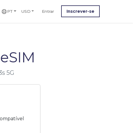
PT
USD
Entrar
Inscrever-se
 eSIM
3s 5G
compatível