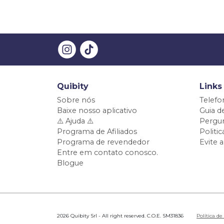
Quibity
Links
Sobre nós
Telefo
Baixe nosso aplicativo
Guia d
⚠️ Ajuda ⚠️
Pergun
Programa de Afiliados
Politi
Programa de revendedor
Evite 
Entre em contato conosco.
Blogue
2026 Quibity Srl - All right reserved. C.O.E. SM31836
Política de