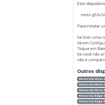
Este dispositi
moto g53s 5
Para instalar u
Se tiver uma c
Vá em Configur
Toque em Baixa
Se você não en
não é compatí
Outros dis
Motorola Moto 
Motorola Moto 
Motorola Moto 
Motorola Edge 
Motorola Edge 5