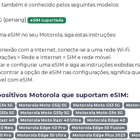
vo também é conhecido pelos seguintes modelos:
G [penang]
eSIM suportada
ma eSIM no seu Motorola, siga estas instruções:
onexão com a Internet, conecte-se a uma rede Wi-Fi.
ações > Rede e Internet > SIM e rede móvel.
r e configurar uma eSIM e siga as instruções exibidas na
contrar a opção de eSIM nas configurações, significa q
vel com eSIM.
positivos Motorola que suportam eSIM:
G34 5G
Motorola Moto G52j 5G
Motorola Moto G53 5G
Motoro
G53s 5G
Motorola Moto G53y 5G
Motorola Moto G54 5G
Razr 40
Motorola Moto Razr 40 Ultra
Motorola Edge 40
40 Neo
Motorola Edge 40 Pro
Motorola Edge 50 Fusion
0 Pro
Motorola Edge 50 Ultra
Motorola Edge Plus 2023
Mot