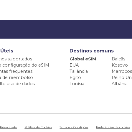
 Úteis
Destinos comuns
nes suportados
Global eSIM
Balcãs
e configuração do eSIM
EUA
Kosovo
tas frequentes
Tailândia
Marrocos
ca de reembolso
Egito
Reino Un
alto uso de dados
Tunísia
Albânia
 Privacidade
Política de Cookies
Termos e Condições
Preferências de cookies