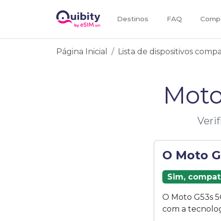
Destinos
FAQ
Compa
Página Inicial
Lista de dispositivos comp
Moto
Veri
O Moto G
Sim, compat
O Moto G53s 5
com a tecnolog