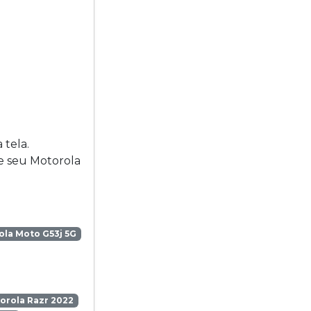
 tela.
ue seu Motorola
la Moto G53j 5G
orola Razr 2022