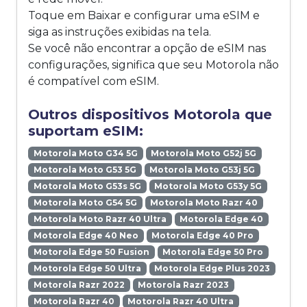
Toque em Baixar e configurar uma eSIM e
siga as instruções exibidas na tela.
Se você não encontrar a opção de eSIM nas
configurações, significa que seu Motorola não
é compatível com eSIM.
Outros dispositivos Motorola que
suportam eSIM:
Motorola Moto G34 5G
Motorola Moto G52j 5G
Motorola Moto G53 5G
Motorola Moto G53j 5G
Motorola Moto G53s 5G
Motorola Moto G53y 5G
Motorola Moto G54 5G
Motorola Moto Razr 40
Motorola Moto Razr 40 Ultra
Motorola Edge 40
Motorola Edge 40 Neo
Motorola Edge 40 Pro
Motorola Edge 50 Fusion
Motorola Edge 50 Pro
Motorola Edge 50 Ultra
Motorola Edge Plus 2023
Motorola Razr 2022
Motorola Razr 2023
Motorola Razr 40
Motorola Razr 40 Ultra